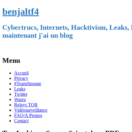
benjaltf4
Cybertrucs, Internets, Hacktivism, Leaks, 
maintenant j'ai un blog
Menu
Skip
Accueil
to
Privacy
content
#TeamJipoune
Leaks
Twitter
Warez
Relays TOR
Vidéosurveillance
FAQ/A Propos
Contact