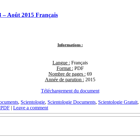
8 – Août 2015 Français
Informations :
Langue :
Français
Format :
PDF
Nombre de pages :
69
Année de parution :
2015
Téléchargement du document
Documents
,
Scientologie
,
Scientologie Documents
,
Scientologie Gratuit
,
y PDF
|
Leave a comment