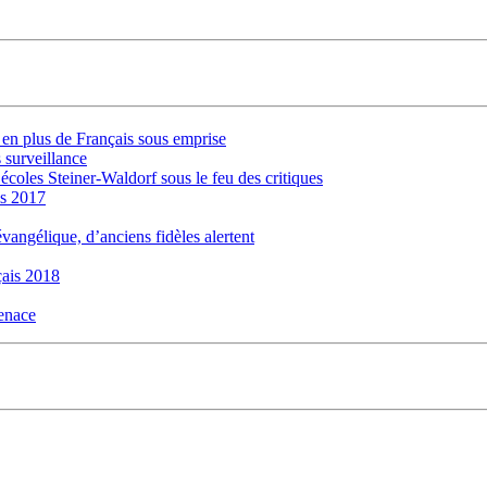
s en plus de Français sous emprise
 surveillance
 écoles Steiner-Waldorf sous le feu des critiques
is 2017
évangélique, d’anciens fidèles alertent
ais 2018
menace