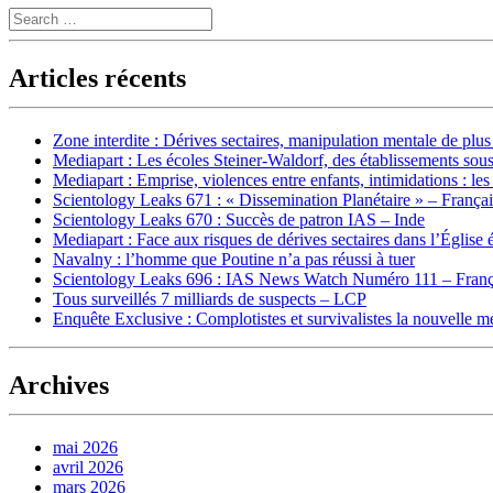
Search
Articles récents
Zone interdite : Dérives sectaires, manipulation mentale de plu
Mediapart : Les écoles Steiner-Waldorf, des établissements sous
Mediapart : Emprise, violences entre enfants, intimidations : les
Scientology Leaks 671 : « Dissemination Planétaire » – França
Scientology Leaks 670 : Succès de patron IAS – Inde
Mediapart : Face aux risques de dérives sectaires dans l’Église 
Navalny : l’homme que Poutine n’a pas réussi à tuer
Scientology Leaks 696 : IAS News Watch Numéro 111 – Franç
Tous surveillés 7 milliards de suspects – LCP
Enquête Exclusive : Complotistes et survivalistes la nouvelle 
Archives
mai 2026
avril 2026
mars 2026