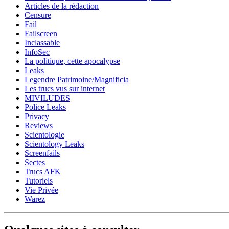
Articles de la rédaction
Censure
Fail
Failscreen
Inclassable
InfoSec
La politique, cette apocalypse
Leaks
Legendre Patrimoine/Magnificia
Les trucs vus sur internet
MIVILUDES
Police Leaks
Privacy
Reviews
Scientologie
Scientology Leaks
Screenfails
Sectes
Trucs AFK
Tutoriels
Vie Privée
Warez