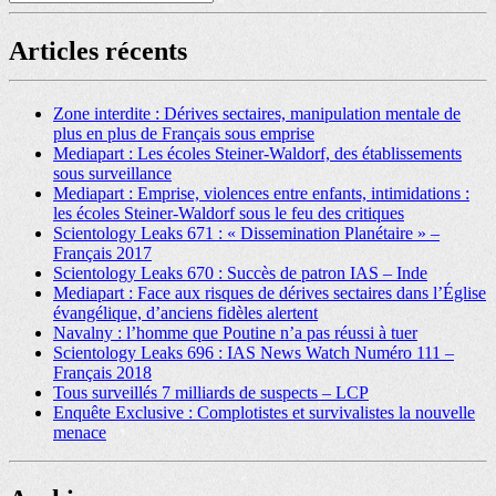
Articles récents
Zone interdite : Dérives sectaires, manipulation mentale de
plus en plus de Français sous emprise
Mediapart : Les écoles Steiner-Waldorf, des établissements
sous surveillance
Mediapart : Emprise, violences entre enfants, intimidations :
les écoles Steiner-Waldorf sous le feu des critiques
Scientology Leaks 671 : « Dissemination Planétaire » –
Français 2017
Scientology Leaks 670 : Succès de patron IAS – Inde
Mediapart : Face aux risques de dérives sectaires dans l’Église
évangélique, d’anciens fidèles alertent
Navalny : l’homme que Poutine n’a pas réussi à tuer
Scientology Leaks 696 : IAS News Watch Numéro 111 –
Français 2018
Tous surveillés 7 milliards de suspects – LCP
Enquête Exclusive : Complotistes et survivalistes la nouvelle
menace