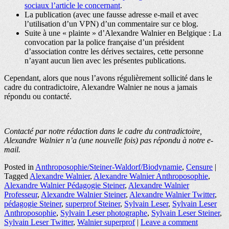
sociaux l’article le concernant
.
La publication (avec une fausse adresse e-mail et avec
l’utilisation d’un VPN) d’un commentaire sur ce blog.
Suite à une « plainte » d’Alexandre Walnier en Belgique : La
convocation par la police française d’un président
d’association contre les dérives sectaires, cette personne
n’ayant aucun lien avec les présentes publications.
Cependant, alors que nous l’avons régulièrement sollicité dans le
cadre du contradictoire, Alexandre Walnier ne nous a jamais
répondu ou contacté.
Contacté par notre rédaction dans le cadre du contradictoire,
Alexandre Walnier n’a (une nouvelle fois) pas répondu à notre e-
mail.
Posted in
Anthroposophie/Steiner-Waldorf/Biodynamie
,
Censure
|
Tagged
Alexandre Walnier
,
Alexandre Walnier Anthroposophie
,
Alexandre Walnier Pédagogie Steiner
,
Alexandre Walnier
Professeur
,
Alexandre Walnier Steiner
,
Alexandre Walnier Twitter
,
pédagogie Steiner
,
superprof Steiner
,
Sylvain Leser
,
Sylvain Leser
Anthroposophie
,
Sylvain Leser photographe
,
Sylvain Leser Steiner
,
Sylvain Leser Twitter
,
Walnier superprof
|
Leave a comment