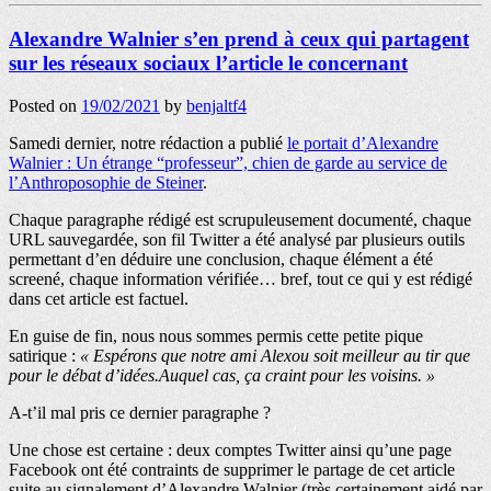
Alexandre Walnier s’en prend à ceux qui partagent
sur les réseaux sociaux l’article le concernant
Posted on
19/02/2021
by
benjaltf4
Samedi dernier, notre rédaction a publié
le portait d’Alexandre
Walnier : Un étrange “professeur”, chien de garde au service de
l’Anthroposophie de Steiner
.
Chaque paragraphe rédigé est scrupuleusement documenté, chaque
URL sauvegardée, son fil Twitter a été analysé par plusieurs outils
permettant d’en déduire une conclusion, chaque élément a été
screené, chaque information vérifiée… bref, tout ce qui y est rédigé
dans cet article est factuel.
En guise de fin, nous nous sommes permis cette petite pique
satirique :
« Espérons que notre ami Alexou soit meilleur au tir que
pour le débat d’idées.Auquel cas, ça craint pour les voisins. »
A-t’il mal pris ce dernier paragraphe ?
Une chose est certaine : deux comptes Twitter ainsi qu’une page
Facebook ont été contraints de supprimer le partage de cet article
suite au signalement d’Alexandre Walnier (très certainement aidé par