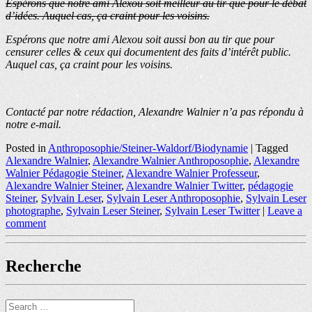
Espérons que notre ami Alexou soit meilleur au tir que pour le débat
d’idées. Auquel cas, ça craint pour les voisins.
Espérons que notre ami Alexou soit aussi bon au tir que pour
censurer celles & ceux qui documentent des faits d’intérêt public.
Auquel cas, ça craint pour les voisins.
Contacté par notre rédaction, Alexandre Walnier n’a pas répondu à
notre e-mail.
Posted in
Anthroposophie/Steiner-Waldorf/Biodynamie
|
Tagged
Alexandre Walnier
,
Alexandre Walnier Anthroposophie
,
Alexandre
Walnier Pédagogie Steiner
,
Alexandre Walnier Professeur
,
Alexandre Walnier Steiner
,
Alexandre Walnier Twitter
,
pédagogie
Steiner
,
Sylvain Leser
,
Sylvain Leser Anthroposophie
,
Sylvain Leser
photographe
,
Sylvain Leser Steiner
,
Sylvain Leser Twitter
|
Leave a
comment
Recherche
Search