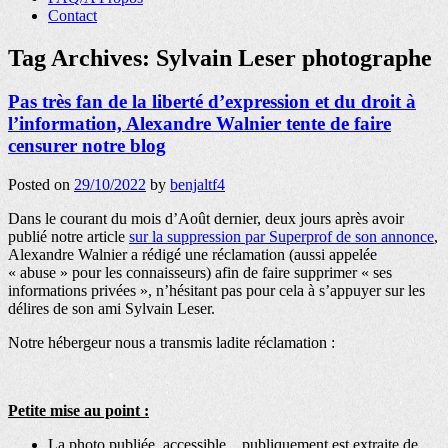
Contact
Tag Archives:
Sylvain Leser photographe
Pas très fan de la liberté d’expression et du droit à
l’information, Alexandre Walnier tente de faire
censurer notre blog
Posted on
29/10/2022
by
benjaltf4
Dans le courant du mois d’Août dernier, deux jours après avoir
publié notre article
sur la suppression par Superprof de son annonce
,
Alexandre Walnier a rédigé une réclamation (aussi appelée
« abuse » pour les connaisseurs) afin de faire supprimer « ses
informations privées », n’hésitant pas pour cela à s’appuyer sur les
délires de son ami Sylvain Leser.
Notre hébergeur nous a transmis ladite réclamation :
Petite mise au point :
La photo publiée, accessible…publiquement est extraite de