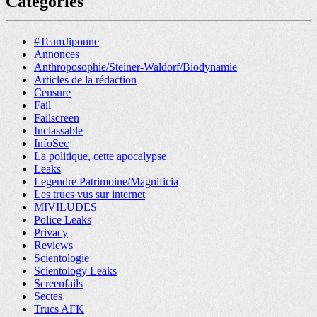
Catégories
#TeamJipoune
Annonces
Anthroposophie/Steiner-Waldorf/Biodynamie
Articles de la rédaction
Censure
Fail
Failscreen
Inclassable
InfoSec
La politique, cette apocalypse
Leaks
Legendre Patrimoine/Magnificia
Les trucs vus sur internet
MIVILUDES
Police Leaks
Privacy
Reviews
Scientologie
Scientology Leaks
Screenfails
Sectes
Trucs AFK