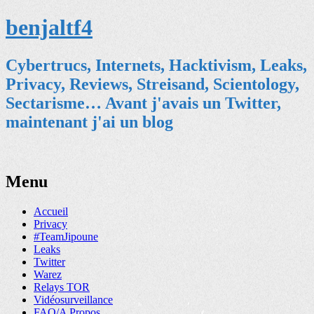
benjaltf4
Cybertrucs, Internets, Hacktivism, Leaks,
Privacy, Reviews, Streisand, Scientology,
Sectarisme… Avant j'avais un Twitter,
maintenant j'ai un blog
Menu
Skip
Accueil
to
Privacy
content
#TeamJipoune
Leaks
Twitter
Warez
Relays TOR
Vidéosurveillance
FAQ/A Propos