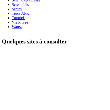
Scientology Leaks
Screenfails
Sectes
Trucs AFK
Tutoriels
Vie Privée
Warez
Quelques sites à consulter