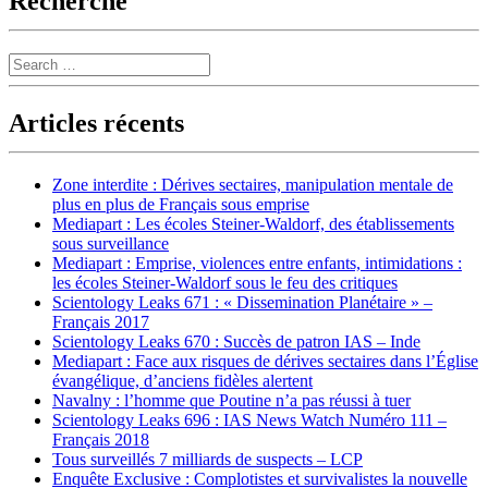
Recherche
Search
Articles récents
Zone interdite : Dérives sectaires, manipulation mentale de
plus en plus de Français sous emprise
Mediapart : Les écoles Steiner-Waldorf, des établissements
sous surveillance
Mediapart : Emprise, violences entre enfants, intimidations :
les écoles Steiner-Waldorf sous le feu des critiques
Scientology Leaks 671 : « Dissemination Planétaire » –
Français 2017
Scientology Leaks 670 : Succès de patron IAS – Inde
Mediapart : Face aux risques de dérives sectaires dans l’Église
évangélique, d’anciens fidèles alertent
Navalny : l’homme que Poutine n’a pas réussi à tuer
Scientology Leaks 696 : IAS News Watch Numéro 111 –
Français 2018
Tous surveillés 7 milliards de suspects – LCP
Enquête Exclusive : Complotistes et survivalistes la nouvelle