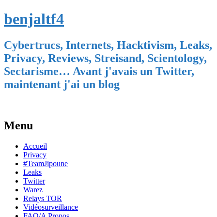
benjaltf4
Cybertrucs, Internets, Hacktivism, Leaks,
Privacy, Reviews, Streisand, Scientology,
Sectarisme… Avant j'avais un Twitter,
maintenant j'ai un blog
Menu
Skip
Accueil
to
Privacy
content
#TeamJipoune
Leaks
Twitter
Warez
Relays TOR
Vidéosurveillance
FAQ/A Propos