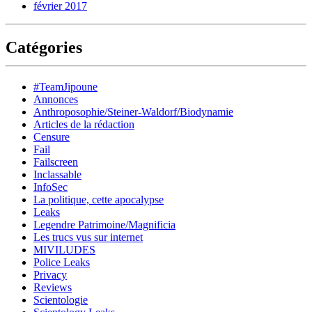
février 2017
Catégories
#TeamJipoune
Annonces
Anthroposophie/Steiner-Waldorf/Biodynamie
Articles de la rédaction
Censure
Fail
Failscreen
Inclassable
InfoSec
La politique, cette apocalypse
Leaks
Legendre Patrimoine/Magnificia
Les trucs vus sur internet
MIVILUDES
Police Leaks
Privacy
Reviews
Scientologie