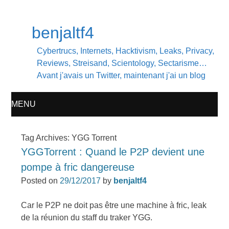
benjaltf4
Cybertrucs, Internets, Hacktivism, Leaks, Privacy,
Reviews, Streisand, Scientology, Sectarisme…
Avant j'avais un Twitter, maintenant j'ai un blog
MENU
SKIP
Tag Archives:
YGG Torrent
YGGTorrent : Quand le P2P devient une
TO
pompe à fric dangereuse
CONTENT
Posted on
29/12/2017
by
benjaltf4
Car le P2P ne doit pas être une machine à fric, leak
de la réunion du staff du traker YGG.