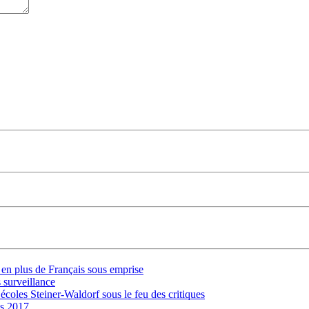
s en plus de Français sous emprise
 surveillance
 écoles Steiner-Waldorf sous le feu des critiques
is 2017