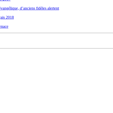
évangélique, d’anciens fidèles alertent
ais 2018
menace