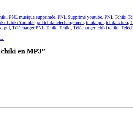
hiki
,
PNL musique supprimée
,
PNL Supprimé youtube
,
PNL Tchiki Tc
iki Tchiki Youtube
,
pnl tchiki telechargement
,
tchiki pnl
,
tchiki tchiki
,
T
ki pnl
,
Télécharger PNL Tchiki Tchiki
,
Télécharger tchiki tchiki
,
Téléch
→
Tchiki en MP3
”