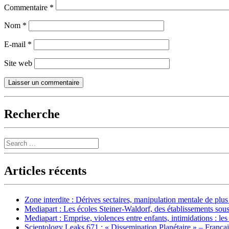
Commentaire
*
Nom
*
E-mail
*
Site web
Recherche
Search
Articles récents
Zone interdite : Dérives sectaires, manipulation mentale de plu
Mediapart : Les écoles Steiner-Waldorf, des établissements sous
Mediapart : Emprise, violences entre enfants, intimidations : les
Scientology Leaks 671 : « Dissemination Planétaire » – França