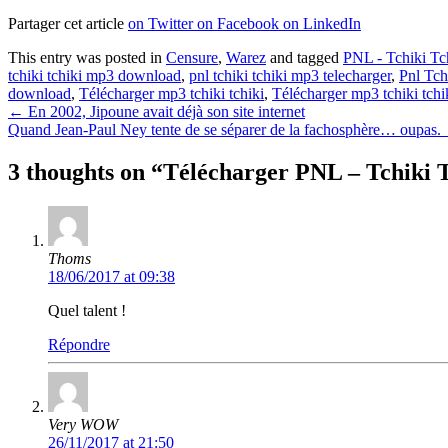
Partager cet article
on Twitter
on Facebook
on LinkedIn
This entry was posted in
Censure
,
Warez
and tagged
PNL - Tchiki Tc
tchiki tchiki mp3 download
,
pnl tchiki tchiki mp3 telecharger
,
Pnl Tch
download
,
Télécharger mp3 tchiki tchiki
,
Télécharger mp3 tchiki tchi
Post
←
En 2002, Jipoune avait déjà son site internet
Quand Jean-Paul Ney tente de se séparer de la fachosphère… oupas.
navigation
3 thoughts on “
Télécharger PNL – Tchiki 
Thoms
18/06/2017 at 09:38
Quel talent !
Répondre
Very WOW
26/11/2017 at 21:50