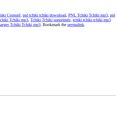
hiki Censuré
,
pnl tchiki tchiki download
,
PNL Tchiki Tchiki mp3
,
pnl
chiki Tchiki mp3
,
Tchiki Tchiki supprimée
,
tchiki tchiki tchiki mp3
arger Tchiki Tchiki mp3
. Bookmark the
permalink
.