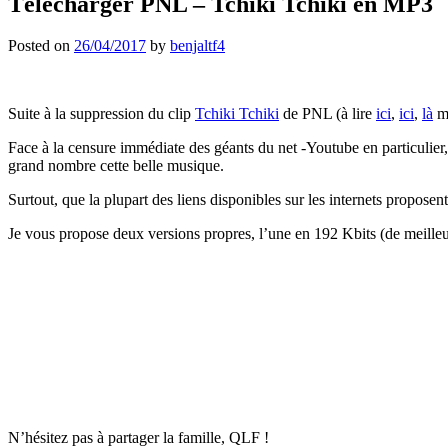
Télécharger PNL – Tchiki Tchiki en MP3
Posted on
26/04/2017
by
benjaltf4
Suite à la suppression du clip
Tchiki Tchiki
de PNL (à lire
ici
,
ici
,
là
ma
Face à la censure immédiate des géants du net -Youtube en particulier,
grand nombre cette belle musique.
Surtout, que la plupart des liens disponibles sur les internets propose
Je vous propose deux versions propres, l’une en 192 Kbits (de meilleur
N’hésitez pas à partager la famille, QLF !