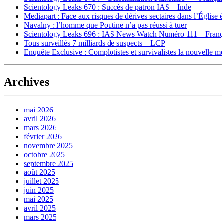
Scientology Leaks 670 : Succès de patron IAS – Inde
Mediapart : Face aux risques de dérives sectaires dans l’Église 
Navalny : l’homme que Poutine n’a pas réussi à tuer
Scientology Leaks 696 : IAS News Watch Numéro 111 – Franç
Tous surveillés 7 milliards de suspects – LCP
Enquête Exclusive : Complotistes et survivalistes la nouvelle 
Archives
mai 2026
avril 2026
mars 2026
février 2026
novembre 2025
octobre 2025
septembre 2025
août 2025
juillet 2025
juin 2025
mai 2025
avril 2025
mars 2025