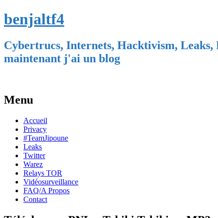
benjaltf4
Cybertrucs, Internets, Hacktivism, Leaks, 
maintenant j'ai un blog
Menu
Skip
Accueil
to
Privacy
content
#TeamJipoune
Leaks
Twitter
Warez
Relays TOR
Vidéosurveillance
FAQ/A Propos
Contact