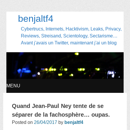
benjaltf4
Cybertrucs, Internets, Hacktivism, Leaks, Privacy,
Reviews, Streisand, Scientology, Sectarisme…
Avant j'avais un Twitter, maintenant j'ai un blog
MENU
SKIP
Quand Jean-Paul Ney tente de se
TO
séparer de la fachosphère… oupas.
Posted on
26/04/2017
by
benjaltf4
CONTENT