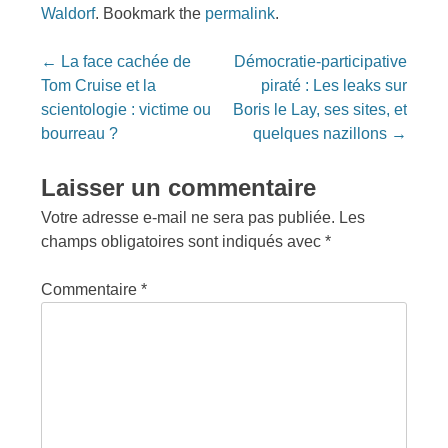
Waldorf
. Bookmark the
permalink
.
Post
←
La face cachée de
Démocratie-participative
navigation
Tom Cruise et la
piraté : Les leaks sur
scientologie : victime ou
Boris le Lay, ses sites, et
bourreau ?
quelques nazillons
→
Laisser un commentaire
Votre adresse e-mail ne sera pas publiée.
Les
champs obligatoires sont indiqués avec
*
Commentaire
*