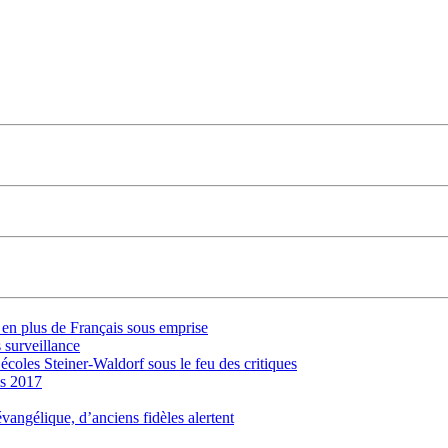
s en plus de Français sous emprise
 surveillance
 écoles Steiner-Waldorf sous le feu des critiques
is 2017
évangélique, d’anciens fidèles alertent