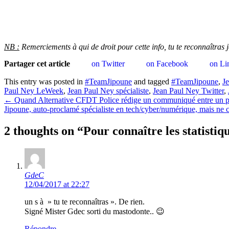
NB :
Remerciements à qui de droit pour cette info, tu te reconnaîtras
Partager cet article
on Twitter
on Facebook
on Li
This entry was posted in
#TeamJipoune
and tagged
#TeamJipoune
,
J
Paul Ney LeWeek
,
Jean Paul Ney spécialiste
,
Jean Paul Ney Twitter
,
Post
←
Quand Alternative CFDT Police rédige un communiqué entre un pet
Jipoune, auto-proclamé spécialiste en tech/cyber/numérique, mais ne c
navigation
2 thoughts on “
Pour connaître les statisti
GdeC
12/04/2017 at 22:27
un s à » tu te reconnaîtras ». De rien.
Signé Mister Gdec sorti du mastodonte.. 😉
Répondre