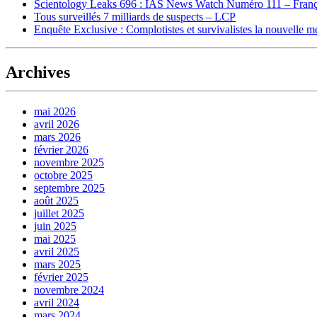
Scientology Leaks 696 : IAS News Watch Numéro 111 – Franç
Tous surveillés 7 milliards de suspects – LCP
Enquête Exclusive : Complotistes et survivalistes la nouvelle 
Archives
mai 2026
avril 2026
mars 2026
février 2026
novembre 2025
octobre 2025
septembre 2025
août 2025
juillet 2025
juin 2025
mai 2025
avril 2025
mars 2025
février 2025
novembre 2024
avril 2024
mars 2024