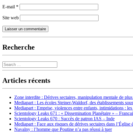
E-mail
*
Site web
Recherche
Search
Articles récents
Zone interdite : Dérives sectaires, manipulation mentale de plu
Mediapart : Les écoles Steiner-Waldorf, des établissements sous
Mediapart : Emprise, violences entre enfants, intimidations : les
Scientology Leaks 671 : « Dissemination Planétaire » – França
Scientology Leaks 670 : Succès de patron IAS – Inde
Mediapart : Face aux risques de dérives sectaires dans l’Église 
Navalny : l’homme que Poutine n’a pas réussi à tuer