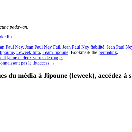
 jeune padawan.
nkedIn
ean Paul Ney
,
Jean Paul Ney Fail
,
Jean Paul Ney fiabilité
,
Jean Paul Ne
Jipoune
,
Leweek Info
,
Team Jipoune
. Bookmark the
permalink
.
it jaune et deux verres de rouges
onnaissant pas le .htaccess
→
ques du média à Jipoune (leweek), accédez à 