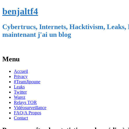
benjaltf4
Cybertrucs, Internets, Hacktivism, Leaks, 
maintenant j'ai un blog
Menu
Skip
Accueil
to
Privacy
content
#TeamJipoune
Leaks
Twitter
Warez
Relays TOR
Vidéosurveillance
FAQ/A Propos
Contact