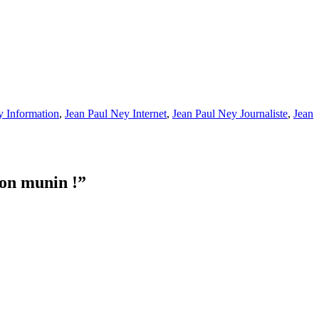
y Information
,
Jean Paul Ney Internet
,
Jean Paul Ney Journaliste
,
Jean
son munin !
”