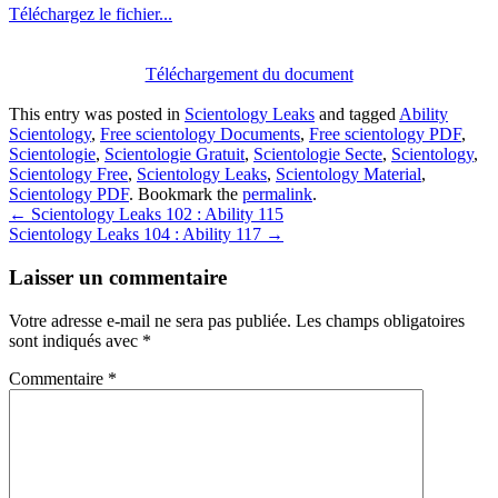
Téléchargez le fichier...
Téléchargement du document
This entry was posted in
Scientology Leaks
and tagged
Ability
Scientology
,
Free scientology Documents
,
Free scientology PDF
,
Scientologie
,
Scientologie Gratuit
,
Scientologie Secte
,
Scientology
,
Scientology Free
,
Scientology Leaks
,
Scientology Material
,
Scientology PDF
. Bookmark the
permalink
.
Post
←
Scientology Leaks 102 : Ability 115
Scientology Leaks 104 : Ability 117
→
navigation
Laisser un commentaire
Votre adresse e-mail ne sera pas publiée.
Les champs obligatoires
sont indiqués avec
*
Commentaire
*