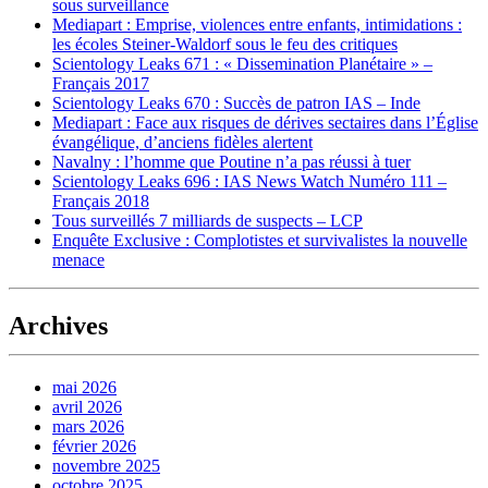
sous surveillance
Mediapart : Emprise, violences entre enfants, intimidations :
les écoles Steiner-Waldorf sous le feu des critiques
Scientology Leaks 671 : « Dissemination Planétaire » –
Français 2017
Scientology Leaks 670 : Succès de patron IAS – Inde
Mediapart : Face aux risques de dérives sectaires dans l’Église
évangélique, d’anciens fidèles alertent
Navalny : l’homme que Poutine n’a pas réussi à tuer
Scientology Leaks 696 : IAS News Watch Numéro 111 –
Français 2018
Tous surveillés 7 milliards de suspects – LCP
Enquête Exclusive : Complotistes et survivalistes la nouvelle
menace
Archives
mai 2026
avril 2026
mars 2026
février 2026
novembre 2025
octobre 2025