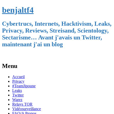
benjaltf4
Cybertrucs, Internets, Hacktivism, Leaks,
Privacy, Reviews, Streisand, Scientology,
Sectarisme… Avant j'avais un Twitter,
maintenant j'ai un blog
Menu
Skip
Accueil
to
Privacy
content
#TeamJipoune
Leaks
Twitter
Warez
Relays TOR
Vidéosurveillance
FAQ/A Propos