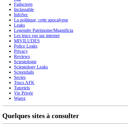
Failscreen
Inclassable
InfoSec
La politique, cette apocalypse
Leaks
Legendre Patrimoine/Magnificia
Les trucs vus sur internet
MIVILUDES
Police Leaks
Privacy
Reviews
Scientologie
Scientology Leaks
Screenfails
Sectes
Trucs AFK
Tutoriels
Vie Privée
Warez
Quelques sites à consulter