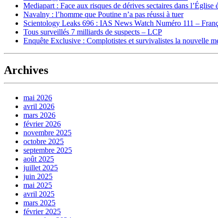
Mediapart : Face aux risques de dérives sectaires dans l’Église 
Navalny : l’homme que Poutine n’a pas réussi à tuer
Scientology Leaks 696 : IAS News Watch Numéro 111 – Franç
Tous surveillés 7 milliards de suspects – LCP
Enquête Exclusive : Complotistes et survivalistes la nouvelle 
Archives
mai 2026
avril 2026
mars 2026
février 2026
novembre 2025
octobre 2025
septembre 2025
août 2025
juillet 2025
juin 2025
mai 2025
avril 2025
mars 2025
février 2025