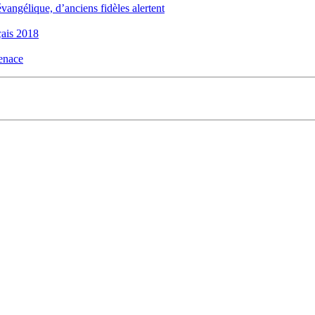
évangélique, d’anciens fidèles alertent
ais 2018
menace