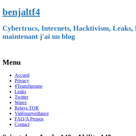
benjaltf4
Cybertrucs, Internets, Hacktivism, Leaks, 
maintenant j'ai un blog
Menu
Skip
Accueil
to
Privacy
content
#TeamJipoune
Leaks
Twitter
Warez
Relays TOR
Vidéosurveillance
FAQ/A Propos
Contact