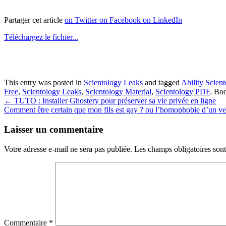
Partager cet article
on Twitter
on Facebook
on LinkedIn
Téléchargez le fichier...
This entry was posted in
Scientology Leaks
and tagged
Ability Scien
Free
,
Scientology Leaks
,
Scientology Material
,
Scientology PDF
. Bo
Post
←
TUTO : Installer Ghostery pour préserver sa vie privée en ligne
Comment être certain que mon fils est gay ? ou l’homophobie d’un ve
navigation
Laisser un commentaire
Votre adresse e-mail ne sera pas publiée.
Les champs obligatoires son
Commentaire
*