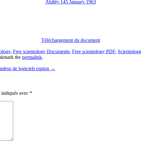
Ability 145 January 1963
Téléchargement du document
tology
,
Free scientology Documents
,
Free scientology PDF
,
Scientologi
okmark the
permalink
.
ndeur de logiciels espion
→
t indiqués avec
*