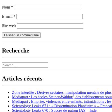
Nom
*
E-mail
*
Site web
Recherche
Search
Articles récents
Zone interdite : Dérives sectaires, manipulation mentale de plu
Mediapart : Les écoles Steiner-Waldorf, des établissements sous
Mediapart : Emprise, violences entre enfants, intimidations : les
Scientology Leaks 671 : « Dissemination Planétaire » – França
Scientology Leaks 670 : Succès de patron IAS – Inde