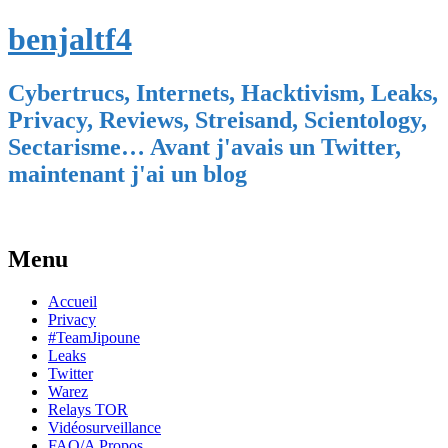
benjaltf4
Cybertrucs, Internets, Hacktivism, Leaks,
Privacy, Reviews, Streisand, Scientology,
Sectarisme… Avant j'avais un Twitter,
maintenant j'ai un blog
Menu
Skip
Accueil
to
Privacy
content
#TeamJipoune
Leaks
Twitter
Warez
Relays TOR
Vidéosurveillance
FAQ/A Propos