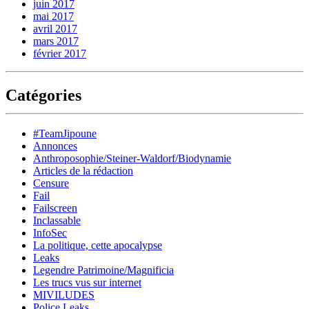
juin 2017
mai 2017
avril 2017
mars 2017
février 2017
Catégories
#TeamJipoune
Annonces
Anthroposophie/Steiner-Waldorf/Biodynamie
Articles de la rédaction
Censure
Fail
Failscreen
Inclassable
InfoSec
La politique, cette apocalypse
Leaks
Legendre Patrimoine/Magnificia
Les trucs vus sur internet
MIVILUDES
Police Leaks