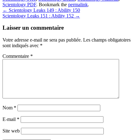
Scientology PDF
. Bookmark the
permalink
.
Post
←
Scientology Leaks 149 : Ability 150
Scientology Leaks 151 : Ability 152
→
navigation
Laisser un commentaire
Votre adresse e-mail ne sera pas publiée.
Les champs obligatoires
sont indiqués avec
*
Commentaire
*
Nom
*
E-mail
*
Site web