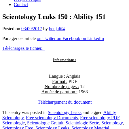
Contact
Scientology Leaks 150 : Ability 151
Posted on
03/09/2017
by
benjaltf4
Partager cet article
on Twitter
on Facebook
on LinkedIn
Téléchargez le fichier...
Informations :
Langue :
Anglais
Format :
PDF
Nombre de pages :
12
Année de parution :
1963
Téléchargement du document
This entry was posted in
Scientology Leaks
and tagged
Ability
Scientology
,
Free scientology Documents
,
Free scientology PDF
,
Scientologie
,
Scientologie Gratuit
,
Scientologie Secte
,
Scientology
,
Scientology Free
,
Scientology Leaks
,
Scientology Material
,