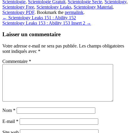
Scientologie
,
Scientologie Gratuit
,
Scientologie Secte
,
Scientology
,
Scientology Free
,
Scientology Leaks
,
Scientology Material
,
Scientology PDF
. Bookmark the
permalink
.
Post
←
Scientology Leaks 151 : Ability 152
Scientology Leaks 153 : Ability 153 Insert 2
→
navigation
Laisser un commentaire
Votre adresse e-mail ne sera pas publiée.
Les champs obligatoires
sont indiqués avec
*
Commentaire
*
Nom
*
E-mail
*
Site web