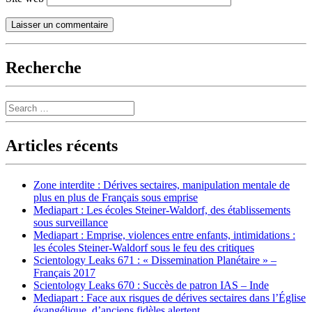
Recherche
Search
Articles récents
Zone interdite : Dérives sectaires, manipulation mentale de
plus en plus de Français sous emprise
Mediapart : Les écoles Steiner-Waldorf, des établissements
sous surveillance
Mediapart : Emprise, violences entre enfants, intimidations :
les écoles Steiner-Waldorf sous le feu des critiques
Scientology Leaks 671 : « Dissemination Planétaire » –
Français 2017
Scientology Leaks 670 : Succès de patron IAS – Inde
Mediapart : Face aux risques de dérives sectaires dans l’Église
évangélique, d’anciens fidèles alertent