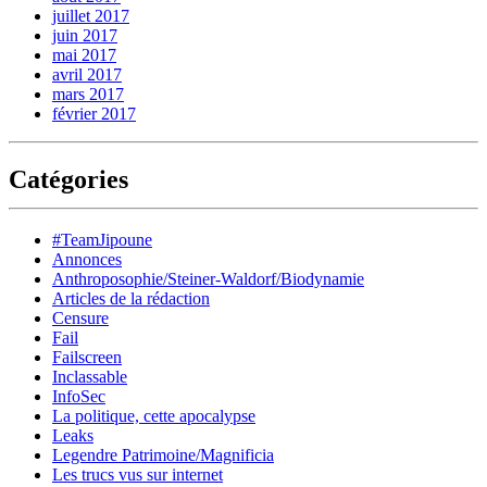
juillet 2017
juin 2017
mai 2017
avril 2017
mars 2017
février 2017
Catégories
#TeamJipoune
Annonces
Anthroposophie/Steiner-Waldorf/Biodynamie
Articles de la rédaction
Censure
Fail
Failscreen
Inclassable
InfoSec
La politique, cette apocalypse
Leaks
Legendre Patrimoine/Magnificia
Les trucs vus sur internet