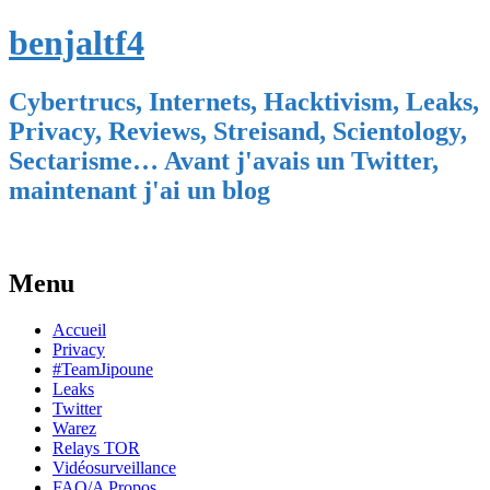
benjaltf4
Cybertrucs, Internets, Hacktivism, Leaks,
Privacy, Reviews, Streisand, Scientology,
Sectarisme… Avant j'avais un Twitter,
maintenant j'ai un blog
Menu
Skip
Accueil
to
Privacy
content
#TeamJipoune
Leaks
Twitter
Warez
Relays TOR
Vidéosurveillance
FAQ/A Propos