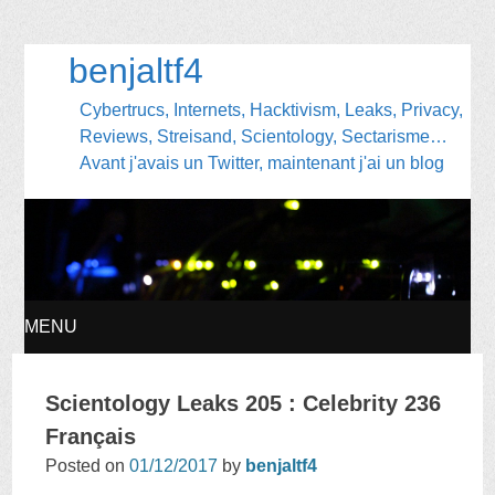
benjaltf4
Cybertrucs, Internets, Hacktivism, Leaks, Privacy,
Reviews, Streisand, Scientology, Sectarisme…
Avant j'avais un Twitter, maintenant j'ai un blog
MENU
SKIP
Scientology Leaks 205 : Celebrity 236
TO
Français
Posted on
01/12/2017
by
benjaltf4
CONTENT