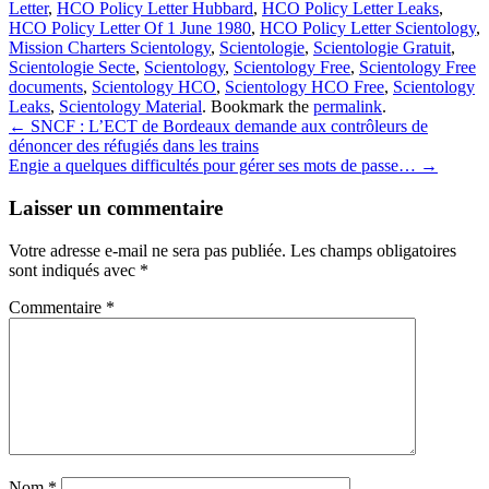
Letter
,
HCO Policy Letter Hubbard
,
HCO Policy Letter Leaks
,
HCO Policy Letter Of 1 June 1980
,
HCO Policy Letter Scientology
,
Mission Charters Scientology
,
Scientologie
,
Scientologie Gratuit
,
Scientologie Secte
,
Scientology
,
Scientology Free
,
Scientology Free
documents
,
Scientology HCO
,
Scientology HCO Free
,
Scientology
Leaks
,
Scientology Material
. Bookmark the
permalink
.
Post
←
SNCF : L’ECT de Bordeaux demande aux contrôleurs de
dénoncer des réfugiés dans les trains
navigation
Engie a quelques difficultés pour gérer ses mots de passe…
→
Laisser un commentaire
Votre adresse e-mail ne sera pas publiée.
Les champs obligatoires
sont indiqués avec
*
Commentaire
*
Nom
*