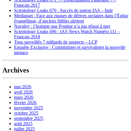
Français 2017
Scientology Leaks 670 : Succès de patron IAS – Inde
Mediapart : Face aux risques de dérives sectaires dans l’Église
évangélique, d’anciens fidèles alertent
Navalny : l’homme que Poutine n’a pas réussi à tuer
Scientology Leaks 696 : IAS News Watch Numéro 111 –
Français 2018
Tous surveillés 7 milliards de suspects – LCP
Enquête Exclusive : Complotistes et survivalistes la nouvelle
menace
Archives
mai 2026
avril 2026
mars 2026
février 2026
novembre 2025
octobre 2025
septembre 2025
août 2025
juillet 2025