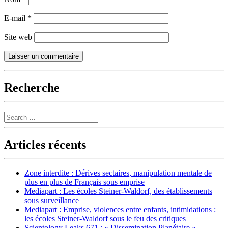
E-mail
*
Site web
Recherche
Search
Articles récents
Zone interdite : Dérives sectaires, manipulation mentale de
plus en plus de Français sous emprise
Mediapart : Les écoles Steiner-Waldorf, des établissements
sous surveillance
Mediapart : Emprise, violences entre enfants, intimidations :
les écoles Steiner-Waldorf sous le feu des critiques
Scientology Leaks 671 : « Dissemination Planétaire » –