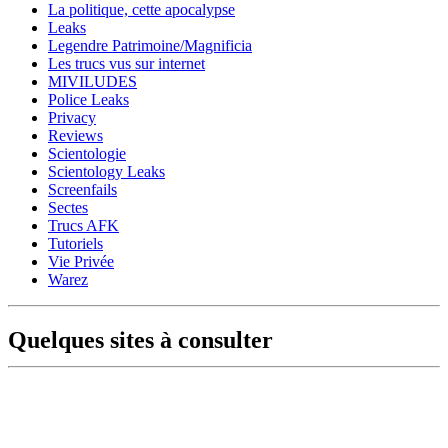
La politique, cette apocalypse
Leaks
Legendre Patrimoine/Magnificia
Les trucs vus sur internet
MIVILUDES
Police Leaks
Privacy
Reviews
Scientologie
Scientology Leaks
Screenfails
Sectes
Trucs AFK
Tutoriels
Vie Privée
Warez
Quelques sites à consulter