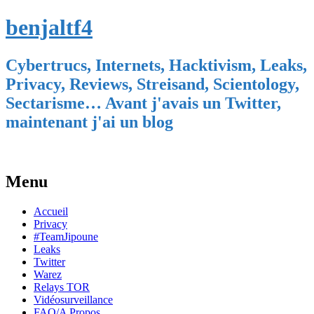
benjaltf4
Cybertrucs, Internets, Hacktivism, Leaks,
Privacy, Reviews, Streisand, Scientology,
Sectarisme… Avant j'avais un Twitter,
maintenant j'ai un blog
Menu
Skip
Accueil
to
Privacy
content
#TeamJipoune
Leaks
Twitter
Warez
Relays TOR
Vidéosurveillance
FAQ/A Propos