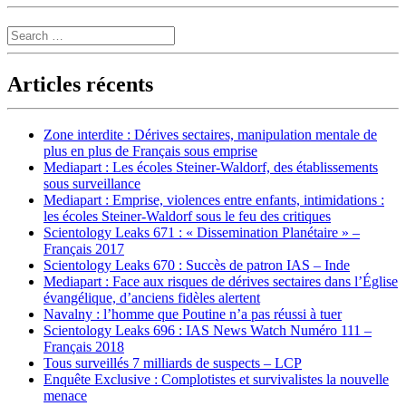
Search
Articles récents
Zone interdite : Dérives sectaires, manipulation mentale de
plus en plus de Français sous emprise
Mediapart : Les écoles Steiner-Waldorf, des établissements
sous surveillance
Mediapart : Emprise, violences entre enfants, intimidations :
les écoles Steiner-Waldorf sous le feu des critiques
Scientology Leaks 671 : « Dissemination Planétaire » –
Français 2017
Scientology Leaks 670 : Succès de patron IAS – Inde
Mediapart : Face aux risques de dérives sectaires dans l’Église
évangélique, d’anciens fidèles alertent
Navalny : l’homme que Poutine n’a pas réussi à tuer
Scientology Leaks 696 : IAS News Watch Numéro 111 –
Français 2018
Tous surveillés 7 milliards de suspects – LCP
Enquête Exclusive : Complotistes et survivalistes la nouvelle
menace