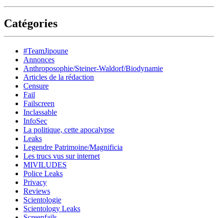
Catégories
#TeamJipoune
Annonces
Anthroposophie/Steiner-Waldorf/Biodynamie
Articles de la rédaction
Censure
Fail
Failscreen
Inclassable
InfoSec
La politique, cette apocalypse
Leaks
Legendre Patrimoine/Magnificia
Les trucs vus sur internet
MIVILUDES
Police Leaks
Privacy
Reviews
Scientologie
Scientology Leaks
Screenfails