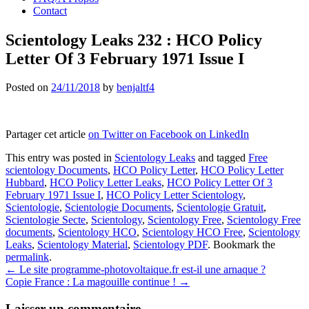
Contact
Scientology Leaks 232 : HCO Policy
Letter Of 3 February 1971 Issue I
Posted on
24/11/2018
by
benjaltf4
Partager cet article
on Twitter
on Facebook
on LinkedIn
This entry was posted in
Scientology Leaks
and tagged
Free
scientology Documents
,
HCO Policy Letter
,
HCO Policy Letter
Hubbard
,
HCO Policy Letter Leaks
,
HCO Policy Letter Of 3
February 1971 Issue I
,
HCO Policy Letter Scientology
,
Scientologie
,
Scientologie Documents
,
Scientologie Gratuit
,
Scientologie Secte
,
Scientology
,
Scientology Free
,
Scientology Free
documents
,
Scientology HCO
,
Scientology HCO Free
,
Scientology
Leaks
,
Scientology Material
,
Scientology PDF
. Bookmark the
permalink
.
Post
←
Le site programme-photovoltaique.fr est-il une arnaque ?
Copie France : La magouille continue !
→
navigation
Laisser un commentaire