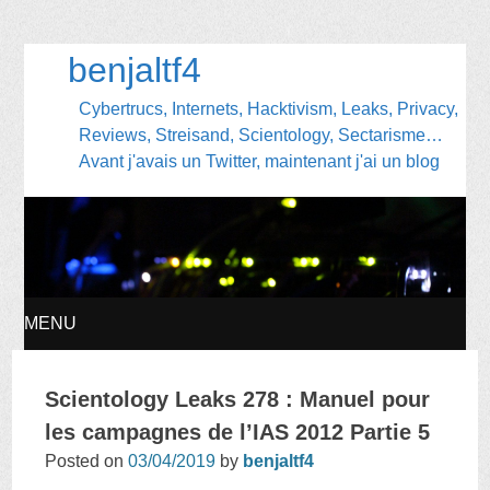
benjaltf4
Cybertrucs, Internets, Hacktivism, Leaks, Privacy,
Reviews, Streisand, Scientology, Sectarisme…
Avant j'avais un Twitter, maintenant j'ai un blog
MENU
SKIP
Scientology Leaks 278 : Manuel pour
TO
les campagnes de l’IAS 2012 Partie 5
Posted on
03/04/2019
by
benjaltf4
CONTENT