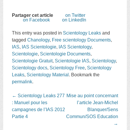
Partager cet article
on Twitter
on Facebook
on LinkedIn
This entry was posted in
Scientology Leaks
and
tagged
Chanology
,
Free scientology Documents
,
IAS
,
IAS Scientologie
,
IAS Scientology
,
Scientologie
,
Scientologie Documents
,
Scientologie Gratuit
,
Scientologie IAS
,
Scientology
,
Scientology docs
,
Scientology Free
,
Scientology
Leaks
,
Scientology Material
. Bookmark the
permalink
.
Post
←
Scientology Leaks 277
Mise au point concernant
navigation
: Manuel pour les
l’article Jean-Michel
campagnes de l’IAS 2012
Blanquer/Sens
Partie 4
Commun/SOS Education
→