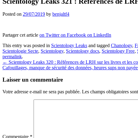
Scientology Leaks 321 : Références de LRH s
Posted on
29/07/2019
by
benjaltf4
Partager cet article
on Twitter
on Facebook
on LinkedIn
This entry was posted in
Scientology Leaks
and tagged
Chanology
,
F
Scientologie Secte
,
Scientology
,
Scientology docs
,
Scientology Free
,
permalink
.
Post
←
Scientology Leaks 320 : Références de LRH sur les livres et les co
Cafouillages, manque de sécurité des données, heures sups non payées
navigation
Laisser un commentaire
Votre adresse e-mail ne sera pas publiée.
Les champs obligatoires son
Commentaire
*