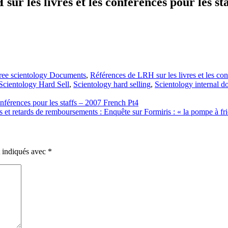
ur les livres et les conférences pour les st
ree scientology Documents
,
Références de LRH sur les livres et les con
Scientology Hard Sell
,
Scientology hard selling
,
Scientology internal d
nférences pour les staffs – 2007 French Pt4
 et retards de remboursements : Enquête sur Formiris : « la pompe à fr
t indiqués avec
*