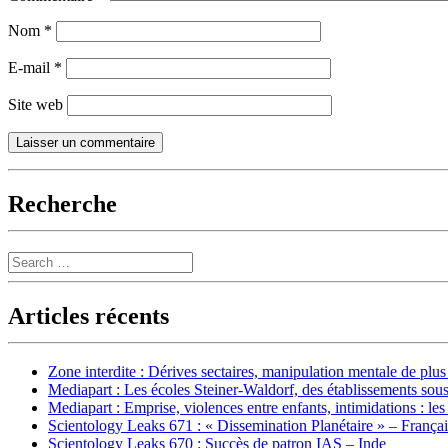
Nom
*
E-mail
*
Site web
Recherche
Search
Articles récents
Zone interdite : Dérives sectaires, manipulation mentale de plu
Mediapart : Les écoles Steiner-Waldorf, des établissements sous
Mediapart : Emprise, violences entre enfants, intimidations : les
Scientology Leaks 671 : « Dissemination Planétaire » – França
Scientology Leaks 670 : Succès de patron IAS – Inde