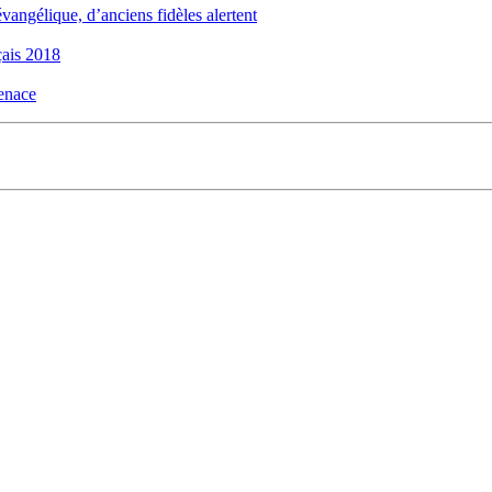
évangélique, d’anciens fidèles alertent
ais 2018
menace