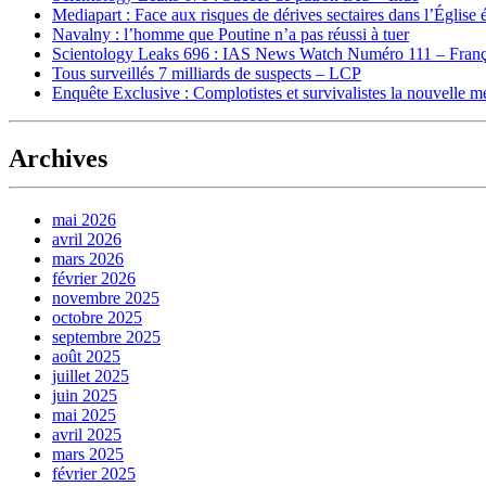
Mediapart : Face aux risques de dérives sectaires dans l’Église 
Navalny : l’homme que Poutine n’a pas réussi à tuer
Scientology Leaks 696 : IAS News Watch Numéro 111 – Franç
Tous surveillés 7 milliards de suspects – LCP
Enquête Exclusive : Complotistes et survivalistes la nouvelle 
Archives
mai 2026
avril 2026
mars 2026
février 2026
novembre 2025
octobre 2025
septembre 2025
août 2025
juillet 2025
juin 2025
mai 2025
avril 2025
mars 2025
février 2025