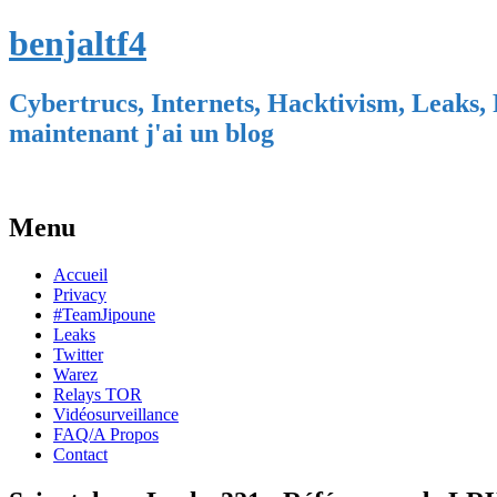
benjaltf4
Cybertrucs, Internets, Hacktivism, Leaks, 
maintenant j'ai un blog
Menu
Skip
Accueil
to
Privacy
content
#TeamJipoune
Leaks
Twitter
Warez
Relays TOR
Vidéosurveillance
FAQ/A Propos
Contact