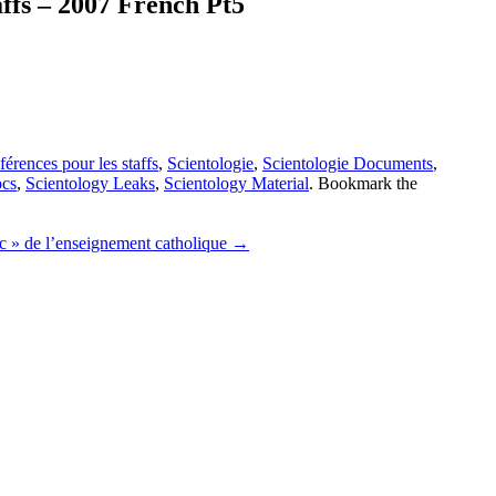
affs – 2007 French Pt5
férences pour les staffs
,
Scientologie
,
Scientologie Documents
,
ocs
,
Scientology Leaks
,
Scientology Material
. Bookmark the
ic » de l’enseignement catholique
→