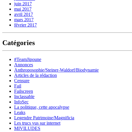
juin 2017
mai 2017
avril 2017
mars 2017
février 2017
Catégories
#TeamJipoune
Annonces
Anthroposophie/Steiner-Waldorf/Biodynamie
Articles de la rédaction
Censure
Fail
Failscreen
Inclassable
InfoSec
La politique, cette apocalypse
Leaks
Legendre Patrimoine/Magnificia
Les trucs vus sur internet
MIVILUDES