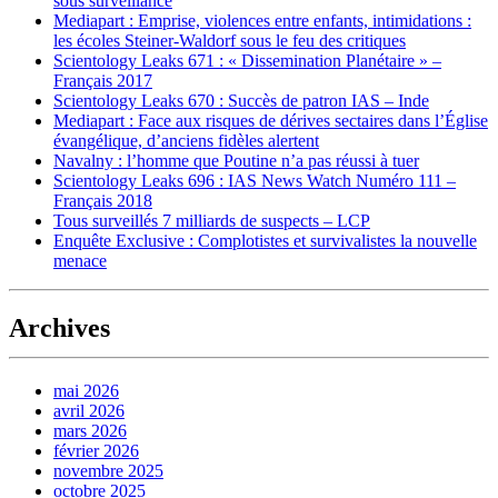
sous surveillance
Mediapart : Emprise, violences entre enfants, intimidations :
les écoles Steiner-Waldorf sous le feu des critiques
Scientology Leaks 671 : « Dissemination Planétaire » –
Français 2017
Scientology Leaks 670 : Succès de patron IAS – Inde
Mediapart : Face aux risques de dérives sectaires dans l’Église
évangélique, d’anciens fidèles alertent
Navalny : l’homme que Poutine n’a pas réussi à tuer
Scientology Leaks 696 : IAS News Watch Numéro 111 –
Français 2018
Tous surveillés 7 milliards de suspects – LCP
Enquête Exclusive : Complotistes et survivalistes la nouvelle
menace
Archives
mai 2026
avril 2026
mars 2026
février 2026
novembre 2025
octobre 2025