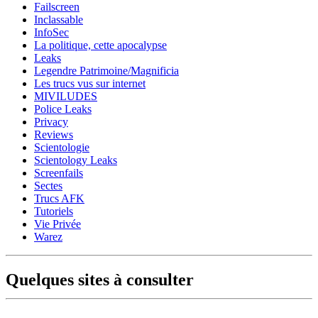
Failscreen
Inclassable
InfoSec
La politique, cette apocalypse
Leaks
Legendre Patrimoine/Magnificia
Les trucs vus sur internet
MIVILUDES
Police Leaks
Privacy
Reviews
Scientologie
Scientology Leaks
Screenfails
Sectes
Trucs AFK
Tutoriels
Vie Privée
Warez
Quelques sites à consulter