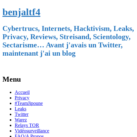
benjaltf4
Cybertrucs, Internets, Hacktivism, Leaks,
Privacy, Reviews, Streisand, Scientology,
Sectarisme… Avant j'avais un Twitter,
maintenant j'ai un blog
Menu
Skip
Accueil
to
Privacy
content
#TeamJipoune
Leaks
Twitter
Warez
Relays TOR
Vidéosurveillance
FAQ/A Propos