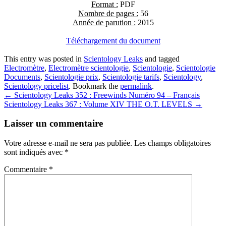
Format :
PDF
Nombre de pages :
56
Année de parution :
2015
Téléchargement du document
This entry was posted in
Scientology Leaks
and tagged
Electromètre
,
Electromètre scientologie
,
Scientologie
,
Scientologie
Documents
,
Scientologie prix
,
Scientologie tarifs
,
Scientology
,
Scientology pricelist
. Bookmark the
permalink
.
Post
←
Scientology Leaks 352 : Freewinds Numéro 94 – Français
Scientology Leaks 367 : Volume XIV THE O.T. LEVELS
→
navigation
Laisser un commentaire
Votre adresse e-mail ne sera pas publiée.
Les champs obligatoires
sont indiqués avec
*
Commentaire
*