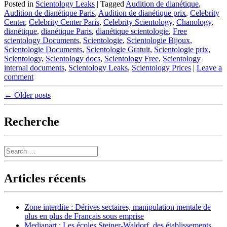
Posted in
Scientology Leaks
|
Tagged
Audition de dianétique
,
Audition de dianétique Paris
,
Audition de dianétique prix
,
Celebrity
Center
,
Celebrity Center Paris
,
Celebrity Scientology
,
Chanology
,
dianétique
,
dianétique Paris
,
dianétique scientologie
,
Free
scientology Documents
,
Scientologie
,
Scientologie Bijoux
,
Scientologie Documents
,
Scientologie Gratuit
,
Scientologie prix
,
Scientology
,
Scientology docs
,
Scientology Free
,
Scientology
internal documents
,
Scientology Leaks
,
Scientology Prices
|
Leave a
comment
Post
←
Older posts
navigation
Recherche
Search
Articles récents
Zone interdite : Dérives sectaires, manipulation mentale de
plus en plus de Français sous emprise
Mediapart : Les écoles Steiner-Waldorf, des établissements