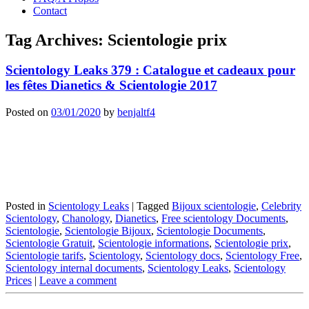
Contact
Tag Archives:
Scientologie prix
Scientology Leaks 379 : Catalogue et cadeaux pour
les fêtes Dianetics & Scientologie 2017
Posted on
03/01/2020
by
benjaltf4
Posted in
Scientology Leaks
|
Tagged
Bijoux scientologie
,
Celebrity
Scientology
,
Chanology
,
Dianetics
,
Free scientology Documents
,
Scientologie
,
Scientologie Bijoux
,
Scientologie Documents
,
Scientologie Gratuit
,
Scientologie informations
,
Scientologie prix
,
Scientologie tarifs
,
Scientology
,
Scientology docs
,
Scientology Free
,
Scientology internal documents
,
Scientology Leaks
,
Scientology
Prices
|
Leave a comment