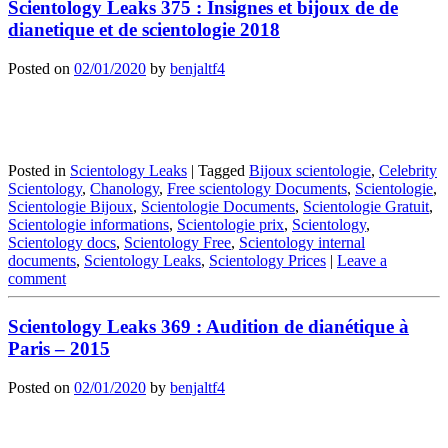
Scientology Leaks 375 : Insignes et bijoux de de
dianetique et de scientologie 2018
Posted on
02/01/2020
by
benjaltf4
Posted in
Scientology Leaks
|
Tagged
Bijoux scientologie
,
Celebrity
Scientology
,
Chanology
,
Free scientology Documents
,
Scientologie
,
Scientologie Bijoux
,
Scientologie Documents
,
Scientologie Gratuit
,
Scientologie informations
,
Scientologie prix
,
Scientology
,
Scientology docs
,
Scientology Free
,
Scientology internal
documents
,
Scientology Leaks
,
Scientology Prices
|
Leave a
comment
Scientology Leaks 369 : Audition de dianétique à
Paris – 2015
Posted on
02/01/2020
by
benjaltf4