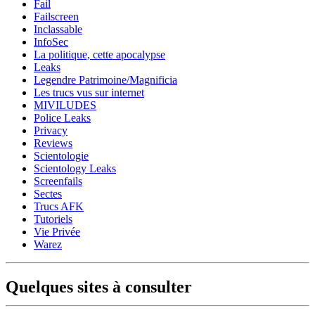
Fail
Failscreen
Inclassable
InfoSec
La politique, cette apocalypse
Leaks
Legendre Patrimoine/Magnificia
Les trucs vus sur internet
MIVILUDES
Police Leaks
Privacy
Reviews
Scientologie
Scientology Leaks
Screenfails
Sectes
Trucs AFK
Tutoriels
Vie Privée
Warez
Quelques sites à consulter