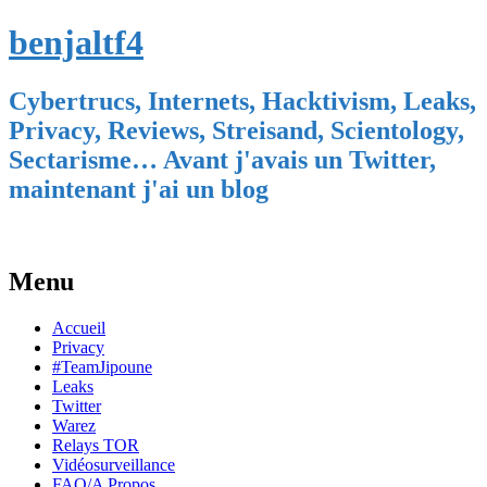
benjaltf4
Cybertrucs, Internets, Hacktivism, Leaks,
Privacy, Reviews, Streisand, Scientology,
Sectarisme… Avant j'avais un Twitter,
maintenant j'ai un blog
Menu
Skip
Accueil
to
Privacy
content
#TeamJipoune
Leaks
Twitter
Warez
Relays TOR
Vidéosurveillance
FAQ/A Propos