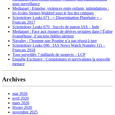
sous surveillance
Mediapart : Emprise, violences entre enfants, intimidations :
les écoles Steiner-Waldorf sous le feu des critiques
Scientology Leaks 671 : « Dissemination Planétaire » –
Français 2017
Scientology Leaks 670 : Succès de patron IAS – Inde
Mediapart : Face aux risques de dérives sectaires dans l’Église
évangélique, d’anciens fidèles alertent
Navalny : l’homme que Poutine n’a pas réussi à tuer
Scientology Leaks 696 : IAS News Watch Numéro 111 –
Français 2018
Tous surveillés 7 milliards de suspects – LCP
Enquête Exclusive : Complotistes et survivalistes la nouvelle
menace
Archives
mai 2026
avril 2026
mars 2026
février 2026
novembre 2025