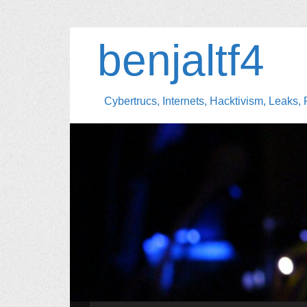
benjaltf4
Cybertrucs, Internets, Hacktivism, Leaks, 