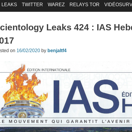
LEAKS
TWITTER
WAREZ
RELAYS TOR
VIDÉOSURV
cientology Leaks 424 : IAS He
017
sted on
16/02/2020
by
benjaltf4