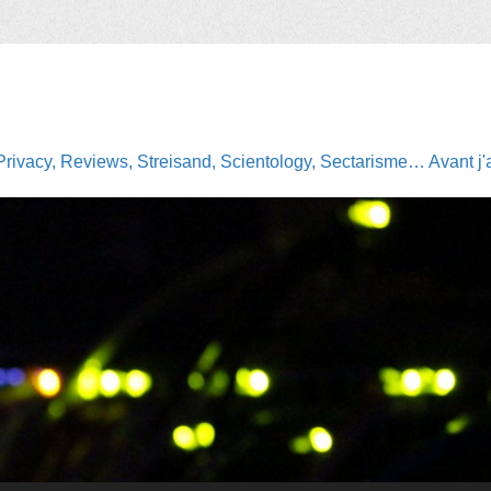
Privacy, Reviews, Streisand, Scientology, Sectarisme… Avant j'av