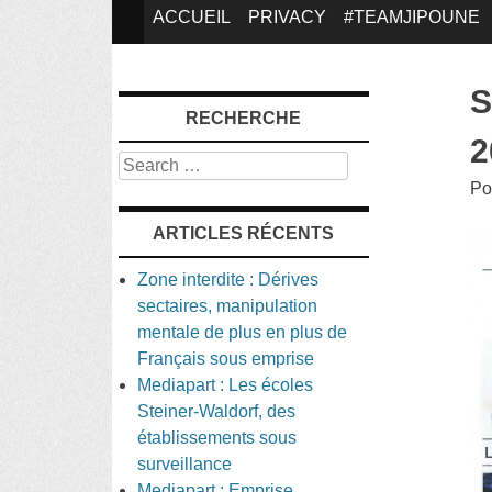
SKIP
ACCUEIL
PRIVACY
#TEAMJIPOUNE
TO
S
RECHERCHE
CONTENT
2
Search
Po
ARTICLES RÉCENTS
Zone interdite : Dérives
sectaires, manipulation
mentale de plus en plus de
Français sous emprise
Mediapart : Les écoles
Steiner-Waldorf, des
établissements sous
surveillance
Mediapart : Emprise,