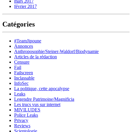
mars 2017
février 2017
Catégories
#TeamJipoune
Annonces
Anthroposophie/Steiner-Waldorf/Biodynamie
Articles de la rédaction
Censure
Fail
Failscreen
Inclassable
InfoSec
La politique, cette apocalypse
Leaks
Legendre Patrimoine/Magnificia
Les trucs vus sur internet
MIVILUDES
Police Leaks
Privacy
Reviews
Scientologie