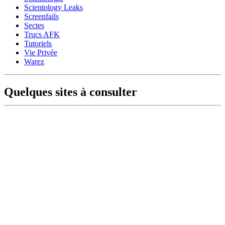
Scientology Leaks
Screenfails
Sectes
Trucs AFK
Tutoriels
Vie Privée
Warez
Quelques sites à consulter