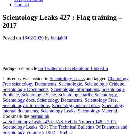
Contact
Scientology Leaks 427 : Flag training –
2017
Posted on
16/02/2020
by
benjaltf4
Partager cet article
on Twitter
on Facebook
on LinkedIn
This entry was posted in
Scientology Leaks
and tagged
Chanology
,
Free scientology Documents
,
Scientologie
,
Scientologie Critique
,
Scientologie Documents
,
Scientologie informations
,
Scientologie
Publicité
,
Scientologie Secte
,
Scientologie tarifs
,
Scientology
,
Scientology docs
,
Scientology Documents
,
Scientology Free
,
Scientology informations
,
Scientology internal docs
,
Scientology
internal documents
,
Scientology Leaks
,
Scientology Material
.
Bookmark the
permalink
.
Post
←
Scientology Leaks 426 : IAS Hebdo Numéro 148 – 2017
Scientology Leaks 428 : The Technical Bulletins Of Dianetics and
navigation
Scientology Volume 5 1962- 1964
→