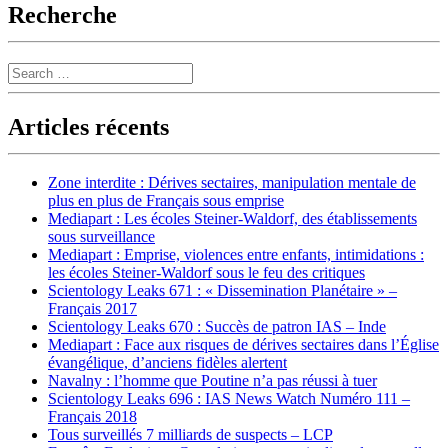
Recherche
Search
Articles récents
Zone interdite : Dérives sectaires, manipulation mentale de
plus en plus de Français sous emprise
Mediapart : Les écoles Steiner-Waldorf, des établissements
sous surveillance
Mediapart : Emprise, violences entre enfants, intimidations :
les écoles Steiner-Waldorf sous le feu des critiques
Scientology Leaks 671 : « Dissemination Planétaire » –
Français 2017
Scientology Leaks 670 : Succès de patron IAS – Inde
Mediapart : Face aux risques de dérives sectaires dans l’Église
évangélique, d’anciens fidèles alertent
Navalny : l’homme que Poutine n’a pas réussi à tuer
Scientology Leaks 696 : IAS News Watch Numéro 111 –
Français 2018
Tous surveillés 7 milliards de suspects – LCP