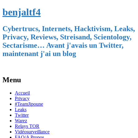
benjaltf4
Cybertrucs, Internets, Hacktivism, Leaks,
Privacy, Reviews, Streisand, Scientology,
Sectarisme… Avant j'avais un Twitter,
maintenant j'ai un blog
Menu
Skip
Accueil
to
Privacy
content
#TeamJipoune
Leaks
Twitter
Warez
Relays TOR
Vidéosurveillance
FAQ/A Propos