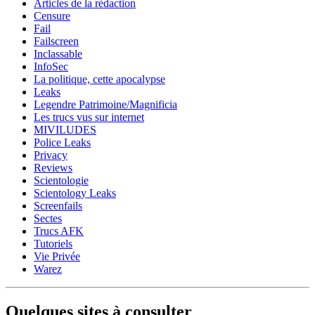
Articles de la rédaction
Censure
Fail
Failscreen
Inclassable
InfoSec
La politique, cette apocalypse
Leaks
Legendre Patrimoine/Magnificia
Les trucs vus sur internet
MIVILUDES
Police Leaks
Privacy
Reviews
Scientologie
Scientology Leaks
Screenfails
Sectes
Trucs AFK
Tutoriels
Vie Privée
Warez
Quelques sites à consulter