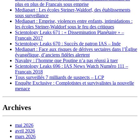
plus en plus de Français sous emprise
Mediapart : Les écoles Steiner-Waldorf, des établissements
sous surveillance
Mediapart : Emprise, violences entre enfants, intimidations :
les écoles Steiner-Waldorf sous le feu des critiques
Scientology Leaks 671 : « Dissemination Planétaire » –
Français 2017
Scientology Leaks 670 : Succès de patron IAS – Inde
Mediapart : Face aux risques de dérives sectaires dans l’Église
évangélique, d’anciens fidèles alertent
Navalny : l’homme que Poutine n’a pas réussi à tuer
Scientology Leaks 696 : IAS News Watch Numéro 111 –
Français 2018
Tous surveillés 7 milliards de suspects – LCP
Enquête Exclusive : Complotistes et survivalistes la nouvelle
menace
Archives
mai 2026
avril 2026
mars 2026