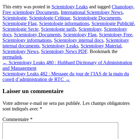
This entry was posted in
Scientology Leaks
and tagged
Chanology
,
Free scientology Documents
,
International Scientology News
,
Scientologie
,
Scientologie Critique
,
Scientologie Documents
,
Scientologie Flag
,
Scientologie informations
,
Scientologie Publicité
,
Scientologie Secte
,
Scientologie tarifs
,
Scientology
,
Scientology
docs
,
Scientology Documents
,
Scientology Flag
,
Scientology Free
,
Scientology informations
,
Scientology internal docs
,
Scientology
internal documents
,
Scientology Leaks
,
Scientology Material
,
Scientology News
,
Scientology News PDF
. Bookmark the
permalink
.
Post
←
Scientology Leaks 480 : Hubbard Dictionary of Administration
and Management
navigation
Scientology Leaks 482 : Message du jour de l’IAS de la main du
coneil d’administration de RTC
→
Laisser un commentaire
Votre adresse e-mail ne sera pas publiée.
Les champs obligatoires
sont indiqués avec
*
Commentaire
*