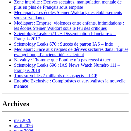
Zone interdite : Dérives sectaires, manipulation mentale de
plus en plus de Français sous emprise
Mediapart : Les écoles Steiner-Waldorf, des établissements
sous surveillance
Mediapart : Emprise, violences entre enfants, intimidations :
les écoles Steiner-Waldorf sous le feu des critiques
Scientology Leaks 671 : « Dissemination Planétaire » –
Français 2017
Scientology Leaks 670 : Succès de patron IAS – Inde
Mediapart : Face aux risques de dérives sectaires dans l’Église
évangélique, d’anciens fidèles alertent
Navalny : l’homme que Poutine n’a pas réussi à tuer
Scientology Leaks 696 : IAS News Watch Numéro 111 –
Français 2018
Tous surveillés 7 milliards de suspects – LCP
Enquête Exclusive : Complotistes et survivalistes la nouvelle
menace
Archives
mai 2026
avril 2026
mars 2026