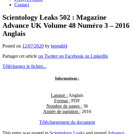
Contact
Scientology Leaks 502 : Magazine
Advance UK Volume 48 Numéro 3 – 2016
Anglais
Posted on
12/07/2020
by
benjaltf4
Partager cet article
on Twitter
on Facebook
on LinkedIn
Téléchargez le fichier...
Informations :
Langue :
Anglais
Format :
PDF
Nombre de pages :
36
Année de parution :
2016
Téléchargement du document
This entry was posted in
Scientology Leaks
and tagged
Advance