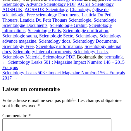
Scientology
,
Advance Scientology PDF
,
AOSH Scientology
,
AOSHUK
,
AOSHUK Scientology
,
Chanology
,
église de
scientologie
,
Free scientology Documents
,
Leaticia Du Petit
Thouars
,
Leaticia Du Petit Thouars Scientologie
,
Scientologie
,
Scientologie Documents
,
Scientologie Gratuit
,
Scientologie
informations
,
Scientologie Paris
,
Scientologie purification
,
Scientologie sauna
,
Scientologie Secte
,
Scientology
,
Scientology
advance magazine
,
Scientology docs
,
Scientology Documents
,
Scientology Free
,
Scientology informations
,
Scientology internal
docs
,
Scientology internal documents
,
Scientology Leaks
,
Scientology Material
,
Scientology PDF
. Bookmark the
permalink
.
Post
←
Scientology Leaks 501 : Magazine Impact Numéro 148 – 2015
Français
navigation
Scientology Leaks 503 : Impact Magazine Numéro 156 – Français
2017
→
Laisser un commentaire
Votre adresse e-mail ne sera pas publiée.
Les champs obligatoires
sont indiqués avec
*
Commentaire
*