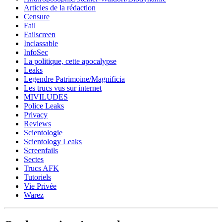
Articles de la rédaction
Censure
Fail
Failscreen
Inclassable
InfoSec
La politique, cette apocalypse
Leaks
Legendre Patrimoine/Magnificia
Les trucs vus sur internet
MIVILUDES
Police Leaks
Privacy
Reviews
Scientologie
Scientology Leaks
Screenfails
Sectes
Trucs AFK
Tutoriels
Vie Privée
Warez