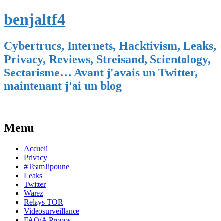
benjaltf4
Cybertrucs, Internets, Hacktivism, Leaks,
Privacy, Reviews, Streisand, Scientology,
Sectarisme… Avant j'avais un Twitter,
maintenant j'ai un blog
Menu
Skip
Accueil
to
Privacy
content
#TeamJipoune
Leaks
Twitter
Warez
Relays TOR
Vidéosurveillance
FAQ/A Propos