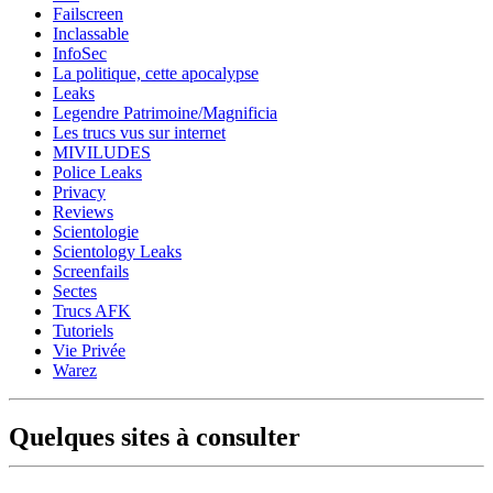
Failscreen
Inclassable
InfoSec
La politique, cette apocalypse
Leaks
Legendre Patrimoine/Magnificia
Les trucs vus sur internet
MIVILUDES
Police Leaks
Privacy
Reviews
Scientologie
Scientology Leaks
Screenfails
Sectes
Trucs AFK
Tutoriels
Vie Privée
Warez
Quelques sites à consulter