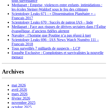
sous surveillance
Mediapart : Emprise, violences entre enfants, intimidations :
les écoles Steiner-Waldorf sous le feu des critiques
Scientology Leaks 671 : « Dissemination Planétaire » –
Français 2017
Scientology Leaks 670 : Succès de patron IAS – Inde
Mediapart : Face aux risques de dérives sectaires dans l’Église
évangélique, d’anciens fidèles alertent
Navalny : l’homme que Poutine n’a pas réussi à tuer
Scientology Leaks 696 : IAS News Watch Numéro 111 –
Français 2018
Tous surveillés 7 milliards de suspects – LCP
Enquête Exclusive : Complotistes et survivalistes la nouvelle
menace
Archives
mai 2026
avril 2026
mars 2026
février 2026
novembre 2025
octobre 2025