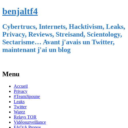
benjaltf4
Cybertrucs, Internets, Hacktivism, Leaks,
Privacy, Reviews, Streisand, Scientology,
Sectarisme… Avant j'avais un Twitter,
maintenant j'ai un blog
Menu
Skip
Accueil
to
Privacy
content
#TeamJipoune
Leaks
Twitter
Warez
Relays TOR
Vidéosurveillance
FAQ/A Propos