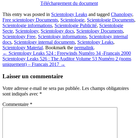
Téléchargement du document
This entry was posted in
Scientology Leaks
and tagged
Chanology
,
Free scientology Documents
,
Scientologie
,
Scientologie Documents
,
Scientologie informations
,
Scientologie Publicité
,
Scientologie
Secte
,
Scientology
,
Scientology docs
,
Scientology Documents
,
Scientology Free
,
Scientology informations
,
Scientology internal
docs
,
Scientology internal documents
,
Scientology Leaks
,
Scientology Material
. Bookmark the
permalink
.
Post
←
Scientology Leaks 524 : Freewinds Numéro 34 -Français 2000
Scientology Leaks 526 : The Auditor Volume 53 Numéro 2 (noms
navigation
uniquement) – Français 2017
→
Laisser un commentaire
Votre adresse e-mail ne sera pas publiée.
Les champs obligatoires
sont indiqués avec
*
Commentaire
*