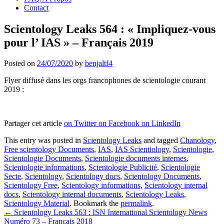
Contact
Scientology Leaks 564 : « Impliquez-vous
pour l’ IAS » – Français 2019
Posted on
24/07/2020
by
benjaltf4
Flyer diffusé dans les orgs francophones de scientologie courant
2019 :
Partager cet article
on Twitter
on Facebook
on LinkedIn
This entry was posted in
Scientology Leaks
and tagged
Chanology
,
Free scientology Documents
,
IAS
,
IAS Scientiology
,
Scientologie
,
Scientologie Documents
,
Scientologie documents internes
,
Scientologie informations
,
Scientologie Publicité
,
Scientologie
Secte
,
Scientology
,
Scientology docs
,
Scientology Documents
,
Scientology Free
,
Scientology informations
,
Scientology internal
docs
,
Scientology internal documents
,
Scientology Leaks
,
Scientology Material
. Bookmark the
permalink
.
Post
←
Scientology Leaks 563 : ISN International Scientology News
Numéro 73 – Français 2018