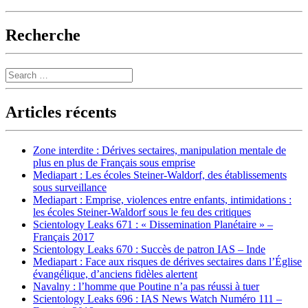
Recherche
Search
Articles récents
Zone interdite : Dérives sectaires, manipulation mentale de
plus en plus de Français sous emprise
Mediapart : Les écoles Steiner-Waldorf, des établissements
sous surveillance
Mediapart : Emprise, violences entre enfants, intimidations :
les écoles Steiner-Waldorf sous le feu des critiques
Scientology Leaks 671 : « Dissemination Planétaire » –
Français 2017
Scientology Leaks 670 : Succès de patron IAS – Inde
Mediapart : Face aux risques de dérives sectaires dans l’Église
évangélique, d’anciens fidèles alertent
Navalny : l’homme que Poutine n’a pas réussi à tuer
Scientology Leaks 696 : IAS News Watch Numéro 111 –