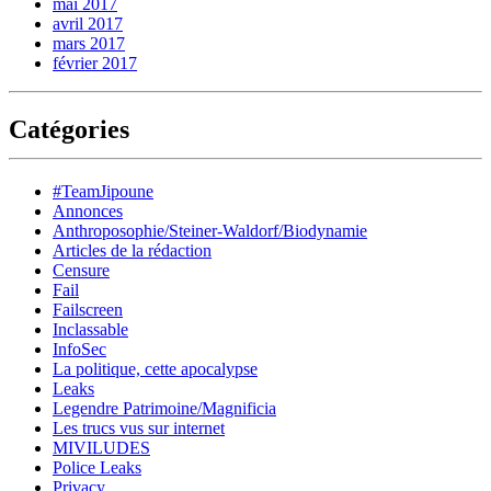
mai 2017
avril 2017
mars 2017
février 2017
Catégories
#TeamJipoune
Annonces
Anthroposophie/Steiner-Waldorf/Biodynamie
Articles de la rédaction
Censure
Fail
Failscreen
Inclassable
InfoSec
La politique, cette apocalypse
Leaks
Legendre Patrimoine/Magnificia
Les trucs vus sur internet
MIVILUDES
Police Leaks
Privacy