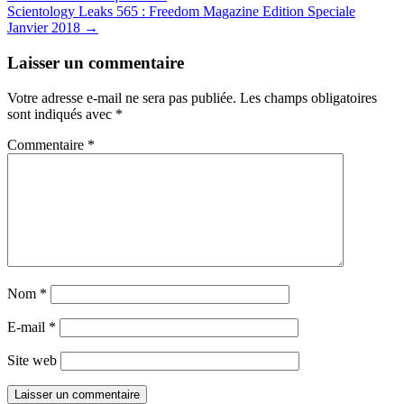
navigation
Scientology Leaks 565 : Freedom Magazine Edition Speciale
Janvier 2018
→
Laisser un commentaire
Votre adresse e-mail ne sera pas publiée.
Les champs obligatoires
sont indiqués avec
*
Commentaire
*
Nom
*
E-mail
*
Site web