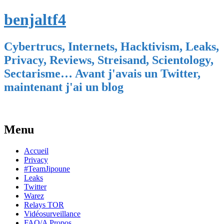
benjaltf4
Cybertrucs, Internets, Hacktivism, Leaks,
Privacy, Reviews, Streisand, Scientology,
Sectarisme… Avant j'avais un Twitter,
maintenant j'ai un blog
Menu
Skip
Accueil
to
Privacy
content
#TeamJipoune
Leaks
Twitter
Warez
Relays TOR
Vidéosurveillance
FAQ/A Propos