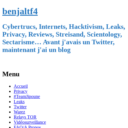
benjaltf4
Cybertrucs, Internets, Hacktivism, Leaks,
Privacy, Reviews, Streisand, Scientology,
Sectarisme… Avant j'avais un Twitter,
maintenant j'ai un blog
Menu
Skip
Accueil
to
Privacy
content
#TeamJipoune
Leaks
Twitter
Warez
Relays TOR
Vidéosurveillance
FAQ/A Propos