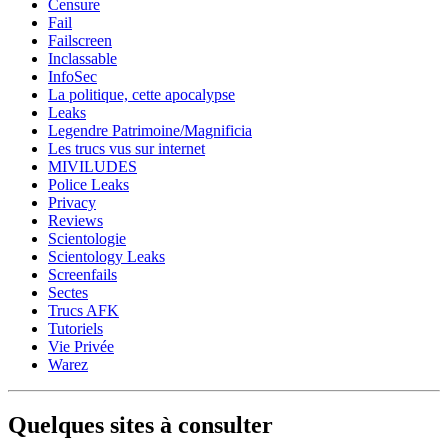
Censure
Fail
Failscreen
Inclassable
InfoSec
La politique, cette apocalypse
Leaks
Legendre Patrimoine/Magnificia
Les trucs vus sur internet
MIVILUDES
Police Leaks
Privacy
Reviews
Scientologie
Scientology Leaks
Screenfails
Sectes
Trucs AFK
Tutoriels
Vie Privée
Warez
Quelques sites à consulter