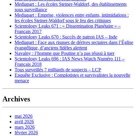
Mediapart : Les écoles Steiner-Waldorf, des établissements
sous surveillance
Mediapart : Emprise, violences entre enfants, intimidations :
les écoles Steiner-Waldorf sous le feu des critiques
Scientology Leaks 671 : « Dissemination Planétaire » –
Français 2017
Scientology Leaks 670 : Succès de patron IAS – Inde
Mediapart : Face aux risques de dérives sectaires dans l’Église
évangélique, d’anciens fidèles alertent
Navalny : l’homme que Poutine n’a pas réussi à tuer
Scientology Leaks 696 : IAS News Watch Numéro 111 –
Français 2018
Tous surveillés 7 milliards de suspects – LCP
Enquête Exclusive : Complotistes et survivalistes la nouvelle
menace
Archives
mai 2026
avril 2026
mars 2026
février 2026