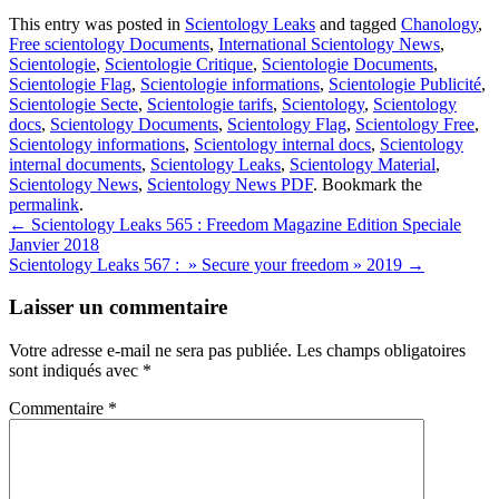
This entry was posted in
Scientology Leaks
and tagged
Chanology
,
Free scientology Documents
,
International Scientology News
,
Scientologie
,
Scientologie Critique
,
Scientologie Documents
,
Scientologie Flag
,
Scientologie informations
,
Scientologie Publicité
,
Scientologie Secte
,
Scientologie tarifs
,
Scientology
,
Scientology
docs
,
Scientology Documents
,
Scientology Flag
,
Scientology Free
,
Scientology informations
,
Scientology internal docs
,
Scientology
internal documents
,
Scientology Leaks
,
Scientology Material
,
Scientology News
,
Scientology News PDF
. Bookmark the
permalink
.
Post
←
Scientology Leaks 565 : Freedom Magazine Edition Speciale
Janvier 2018
navigation
Scientology Leaks 567 : » Secure your freedom » 2019
→
Laisser un commentaire
Votre adresse e-mail ne sera pas publiée.
Les champs obligatoires
sont indiqués avec
*
Commentaire
*