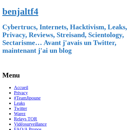
benjaltf4
Cybertrucs, Internets, Hacktivism, Leaks,
Privacy, Reviews, Streisand, Scientology,
Sectarisme… Avant j'avais un Twitter,
maintenant j'ai un blog
Menu
Skip
Accueil
to
Privacy
content
#TeamJipoune
Leaks
Twitter
Warez
Relays TOR
Vidéosurveillance
FAQ/A Propos