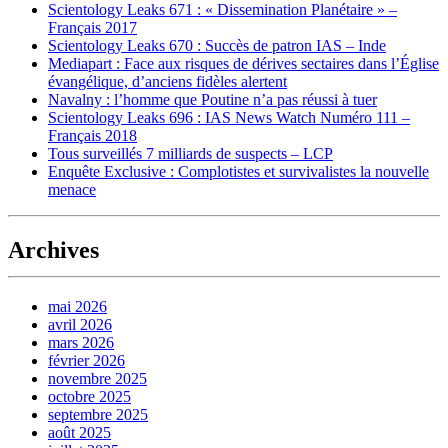
Scientology Leaks 671 : « Dissemination Planétaire » –
Français 2017
Scientology Leaks 670 : Succès de patron IAS – Inde
Mediapart : Face aux risques de dérives sectaires dans l’Église
évangélique, d’anciens fidèles alertent
Navalny : l’homme que Poutine n’a pas réussi à tuer
Scientology Leaks 696 : IAS News Watch Numéro 111 –
Français 2018
Tous surveillés 7 milliards de suspects – LCP
Enquête Exclusive : Complotistes et survivalistes la nouvelle
menace
Archives
mai 2026
avril 2026
mars 2026
février 2026
novembre 2025
octobre 2025
septembre 2025
août 2025