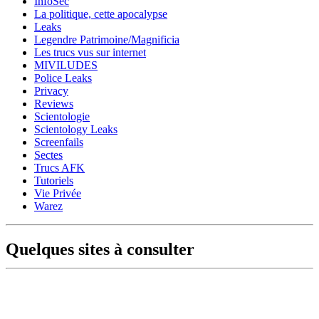
InfoSec
La politique, cette apocalypse
Leaks
Legendre Patrimoine/Magnificia
Les trucs vus sur internet
MIVILUDES
Police Leaks
Privacy
Reviews
Scientologie
Scientology Leaks
Screenfails
Sectes
Trucs AFK
Tutoriels
Vie Privée
Warez
Quelques sites à consulter