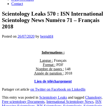
Contact
Scientology Leaks 570 : ISN International
Scientology News Numéro 71 – Français
2018
Posted on
26/07/2020
by
benjaltf4
Informations :
Langue :
Français
Format :
PDF
Nombre de pages :
148
Année de parution :
2018
L
ien de télécharge
ment
Partager cet article
on Twitter
on Facebook
on LinkedIn
This entry was posted in
Scientology Leaks
and tagged
Chanology
,
Free scientology Documents
,
International Scientology News
,
ISN
Magasine Scientology
,
ISN Scientology
,
Scientologie
,
Scientologie