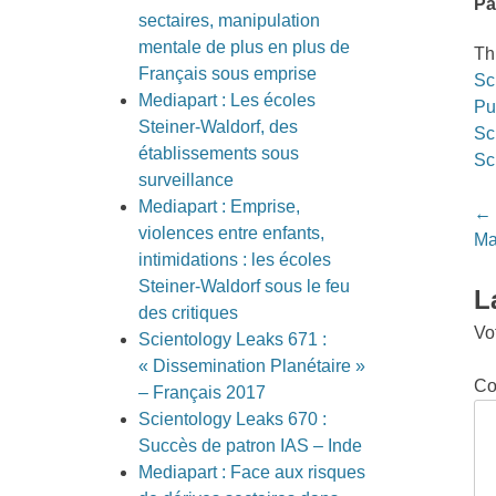
Pa
sectaires, manipulation
mentale de plus en plus de
Th
Français sous emprise
Sc
Mediapart : Les écoles
Pu
Steiner-Waldorf, des
Sc
établissements sous
Sc
surveillance
Mediapart : Emprise,
Po
←
violences entre enfants,
na
Ma
intimidations : les écoles
Steiner-Waldorf sous le feu
L
des critiques
Vo
Scientology Leaks 671 :
« Dissemination Planétaire »
Co
– Français 2017
Scientology Leaks 670 :
Succès de patron IAS – Inde
Mediapart : Face aux risques