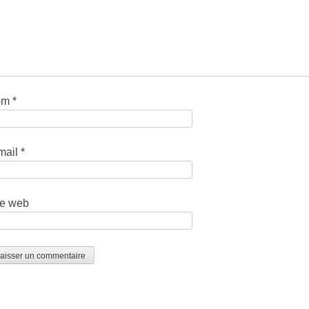
om
*
mail
*
te web