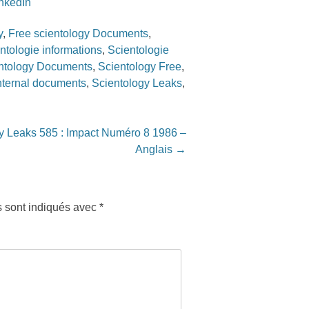
inkedIn
y
,
Free scientology Documents
,
ntologie informations
,
Scientologie
ntology Documents
,
Scientology Free
,
nternal documents
,
Scientology Leaks
,
y Leaks 585 : Impact Numéro 8 1986 –
Anglais
→
s sont indiqués avec
*