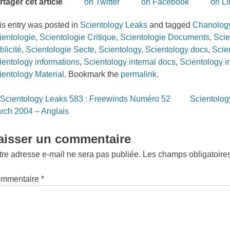
rtager cet article
on Twitter
on Facebook
on L
is entry was posted in
Scientology Leaks
and tagged
Chanolog
ientologie
,
Scientologie Critique
,
Scientologie Documents
,
Scie
blicité
,
Scientologie Secte
,
Scientology
,
Scientology docs
,
Scie
ientology informations
,
Scientology internal docs
,
Scientology i
ientology Material
. Bookmark the
permalink
.
st
Scientology Leaks 583 : Freewinds Numéro 52
Scientolog
vigation
rch 2004 – Anglais
aisser un commentaire
tre adresse e-mail ne sera pas publiée.
Les champs obligatoire
mmentaire
*