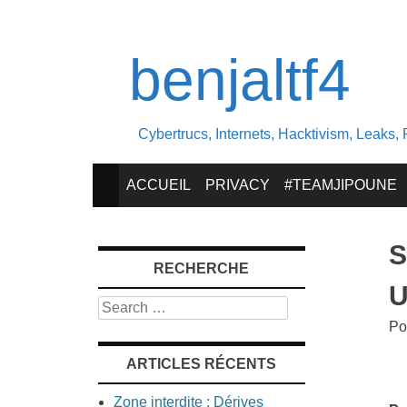
benjaltf4
Cybertrucs, Internets, Hacktivism, Leaks, 
SKIP
ACCUEIL
PRIVACY
#TEAMJIPOUNE
TO
S
RECHERCHE
CONTENT
U
Search
Po
ARTICLES RÉCENTS
Zone interdite : Dérives