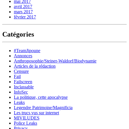
mai 2017
avril 2017
mars 2017
février 2017
Catégories
#TeamJipoune
Annonces
Anthroposophie/Steiner-Waldorf/Biodynamie
Articles de la rédaction
Censure
Fail
Failscreen
Inclassable
InfoSec
La politique, cette apocalypse
Leaks
Legendre Patrimoine/Magnificia
Les trucs vus sur internet
MIVILUDES
Police Leaks
Privacy