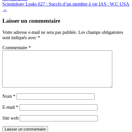
navigation
Scientology Leaks 627 : Succès d’un membre à vie IAS : W.C USA
→
Laisser un commentaire
Votre adresse e-mail ne sera pas publiée.
Les champs obligatoires
sont indiqués avec
*
Commentaire
*
Nom
*
E-mail
*
Site web