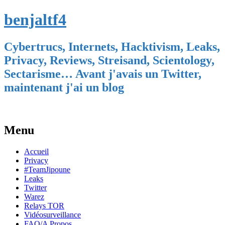
benjaltf4
Cybertrucs, Internets, Hacktivism, Leaks,
Privacy, Reviews, Streisand, Scientology,
Sectarisme… Avant j'avais un Twitter,
maintenant j'ai un blog
Menu
Skip
Accueil
to
Privacy
content
#TeamJipoune
Leaks
Twitter
Warez
Relays TOR
Vidéosurveillance
FAQ/A Propos