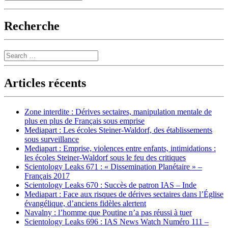
Recherche
Search
Articles récents
Zone interdite : Dérives sectaires, manipulation mentale de
plus en plus de Français sous emprise
Mediapart : Les écoles Steiner-Waldorf, des établissements
sous surveillance
Mediapart : Emprise, violences entre enfants, intimidations :
les écoles Steiner-Waldorf sous le feu des critiques
Scientology Leaks 671 : « Dissemination Planétaire » –
Français 2017
Scientology Leaks 670 : Succès de patron IAS – Inde
Mediapart : Face aux risques de dérives sectaires dans l’Église
évangélique, d’anciens fidèles alertent
Navalny : l’homme que Poutine n’a pas réussi à tuer
Scientology Leaks 696 : IAS News Watch Numéro 111 –