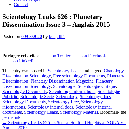
Contact
Scientology Leaks 626 : Planetary
Dissemination Issue 3 – Anglais 2015
Posted on
09/08/2020
by
benjaltf4
Partager cet article
on Twitter
on Facebook
on LinkedIn
This entry was posted in
Scientology Leaks
and tagged
Chanology
,
Dissemination Scientology
,
Free scientology Documents
,
Planetary
Dissemination
,
Planetary Dissemination Magazine
,
Planetary
Dissemination Scientology
,
Scientologie
,
Scientologie Critique
,
Scientologie Documents
,
Scientologie informations
,
Scientologie
Publicité
,
Scientologie Secte
,
Scientology
,
Scientology docs
,
Scientology Documents
,
Scientology Free
,
Scientology
informations
,
Scientology internal docs
,
Scientology internal
documents
,
Scientology Leaks
,
Scientology Material
. Bookmark the
permalink
.
Post
←
Scientology Leaks 625 : « Soar at Spiritual Heights at AOLA » –
Anglais 2019