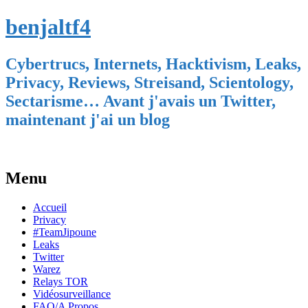
benjaltf4
Cybertrucs, Internets, Hacktivism, Leaks,
Privacy, Reviews, Streisand, Scientology,
Sectarisme… Avant j'avais un Twitter,
maintenant j'ai un blog
Menu
Skip
Accueil
to
Privacy
content
#TeamJipoune
Leaks
Twitter
Warez
Relays TOR
Vidéosurveillance
FAQ/A Propos