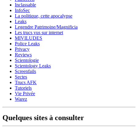
Inclassable
InfoSec
La politique, cette apocalypse
Leaks
Legendre Patrimoine/Magnificia
Les trucs vus sur internet
MIVILUDES
Police Leaks
Privacy
Reviews
Scientologie
Scientology Leaks
Screenfails
Sectes
Trucs AFK
Tutoriels
Vie Privée
Warez
Quelques sites à consulter