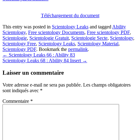
Téléchargement du document
This entry was posted in
Scientology Leaks
and tagged
Ability
Scientology
,
Free scientology Documents
,
Free scientology PDF
,
Scientologie
,
Scientologie Gratuit
,
Scientologie Secte
,
Scientology
,
Scientology Free
,
Scientology Leaks
,
Scientology Material
,
Scientology PDF
. Bookmark the
permalink
.
Post
←
Scientology Leaks 66 : Ability 83
Scientology Leaks 68 : Ability 84 Insert
→
navigation
Laisser un commentaire
Votre adresse e-mail ne sera pas publiée.
Les champs obligatoires
sont indiqués avec
*
Commentaire
*