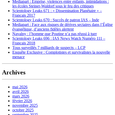
Mediapart : Emprise, violences entre enfants, intimidations :
les écoles Steiner-Waldorf sous le feu des critiques
Scientology Leaks 671 : « Dissemination Planétaire » –
Français 2017
Scientology Leaks 670 : Succès de patron IAS – Inde
Mediapart : Face aux risques de dérives sectaires dans l’Église
évangélique, d’anciens fidèles alertent
Navalny : l’homme que Poutine n’a pas réussi à tuer
Scientology Leaks 696 : IAS News Watch Numéro 111 –
Français 2018
Tous surveillés 7 milliards de suspects – LCP
Enquête Exclusive : Complotistes et survivalistes la nouvelle
menace
Archives
mai 2026
avril 2026
mars 2026
février 2026
novembre 2025
octobre 2025
septembre 2025