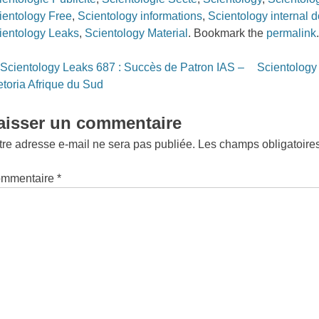
ientology Free
,
Scientology informations
,
Scientology internal 
ientology Leaks
,
Scientology Material
. Bookmark the
permalink
st
Scientology Leaks 687 : Succès de Patron IAS –
Scientology
vigation
etoria Afrique du Sud
aisser un commentaire
tre adresse e-mail ne sera pas publiée.
Les champs obligatoire
mmentaire
*