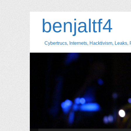
benjaltf4
Cybertrucs, Internets, Hacktivism, Leaks, 