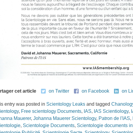
rtager cet article
on Twitter
on Facebook
on L
is entry was posted in
Scientology Leaks
and tagged
Chanolog
ientology
,
Free scientology Documents
,
IAS
,
IAS Scientiology
,
hanna Mauerer
,
Johanna Mauerer Scientology
,
Patron de l'IAS
,
ientologie
,
Scientologie Documents
,
Scientologie documents in
ientologie Publicité
,
Scientologie Secte
,
Scientology
,
Scientolo