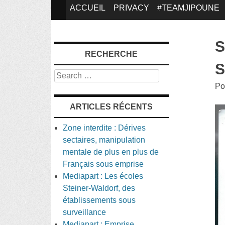
SKIP
ACCUEIL
PRIVACY
#TEAMJIPOUNE
TO
S
RECHERCHE
CONTENT
S
Search
Po
ARTICLES RÉCENTS
Zone interdite : Dérives
sectaires, manipulation
mentale de plus en plus de
Français sous emprise
Mediapart : Les écoles
Steiner-Waldorf, des
établissements sous
surveillance
Mediapart : Emprise,