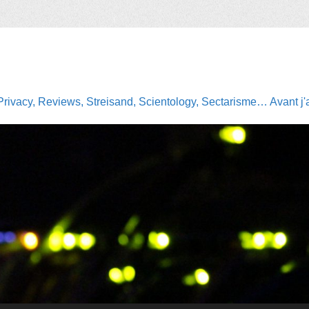
Privacy, Reviews, Streisand, Scientology, Sectarisme… Avant j'av