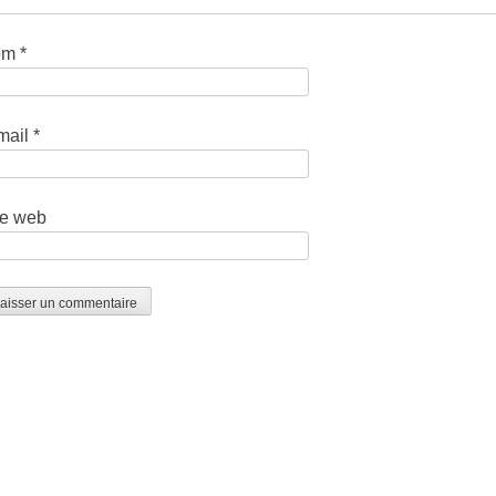
om
*
mail
*
te web