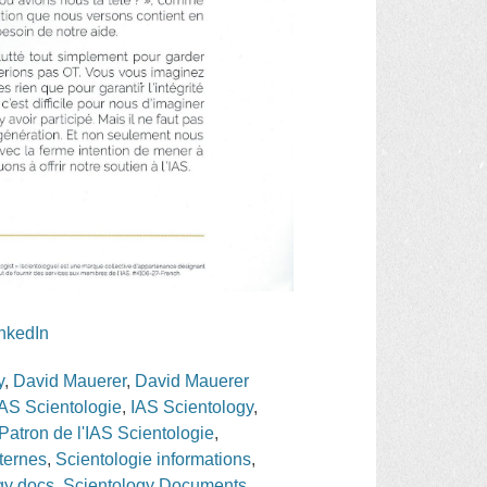
inkedIn
y
,
David Mauerer
,
David Mauerer
IAS Scientologie
,
IAS Scientology
,
Patron de l'IAS Scientologie
,
ternes
,
Scientologie informations
,
gy docs
,
Scientology Documents
,