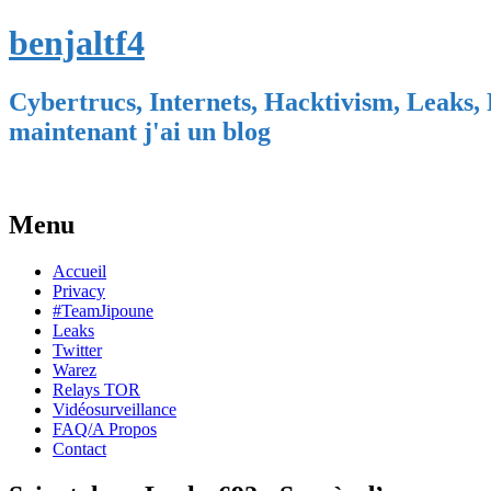
benjaltf4
Cybertrucs, Internets, Hacktivism, Leaks, 
maintenant j'ai un blog
Menu
Skip
Accueil
to
Privacy
content
#TeamJipoune
Leaks
Twitter
Warez
Relays TOR
Vidéosurveillance
FAQ/A Propos
Contact