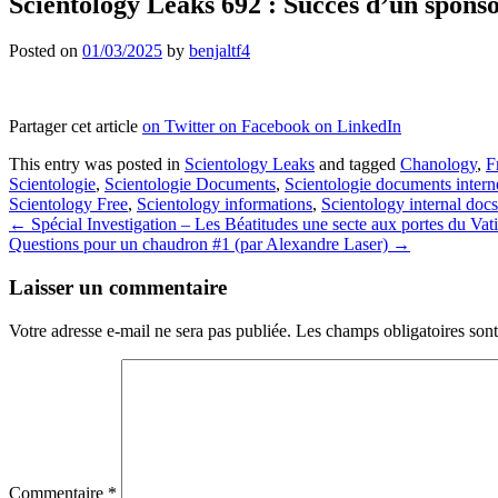
Scientology Leaks 692 : Succès d’un sponso
Posted on
01/03/2025
by
benjaltf4
Partager cet article
on Twitter
on Facebook
on LinkedIn
This entry was posted in
Scientology Leaks
and tagged
Chanology
,
F
Scientologie
,
Scientologie Documents
,
Scientologie documents intern
Scientology Free
,
Scientology informations
,
Scientology internal docs
Post
←
Spécial Investigation – Les Béatitudes une secte aux portes du Vat
Questions pour un chaudron #1 (par Alexandre Laser)
→
navigation
Laisser un commentaire
Votre adresse e-mail ne sera pas publiée.
Les champs obligatoires son
Commentaire
*