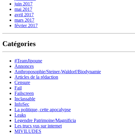
juin 2017
mai 2017
avril 2017
mars 2017
février 2017
Catégories
#TeamJipoune
Annonces
Anthroposophie/Steiner-Waldorf/Biodynamie
Articles de la rédaction
Censure
Fail
Failscreen
Inclassable
InfoSec
La politique, cette apocalypse
Leaks
Legendre Patrimoine/Magnificia
Les trucs vus sur internet
MIVILUDES