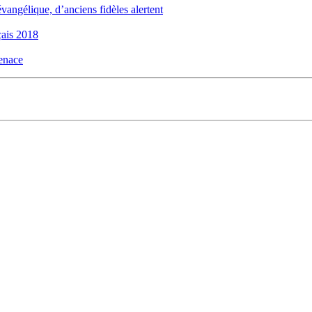
évangélique, d’anciens fidèles alertent
ais 2018
menace