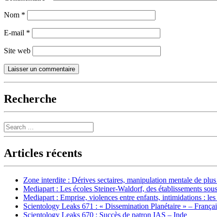
Nom
*
E-mail
*
Site web
Recherche
Search
Articles récents
Zone interdite : Dérives sectaires, manipulation mentale de plu
Mediapart : Les écoles Steiner-Waldorf, des établissements sous
Mediapart : Emprise, violences entre enfants, intimidations : les
Scientology Leaks 671 : « Dissemination Planétaire » – França
Scientology Leaks 670 : Succès de patron IAS – Inde