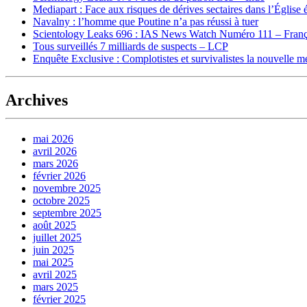
Mediapart : Face aux risques de dérives sectaires dans l’Église 
Navalny : l’homme que Poutine n’a pas réussi à tuer
Scientology Leaks 696 : IAS News Watch Numéro 111 – Franç
Tous surveillés 7 milliards de suspects – LCP
Enquête Exclusive : Complotistes et survivalistes la nouvelle 
Archives
mai 2026
avril 2026
mars 2026
février 2026
novembre 2025
octobre 2025
septembre 2025
août 2025
juillet 2025
juin 2025
mai 2025
avril 2025
mars 2025
février 2025