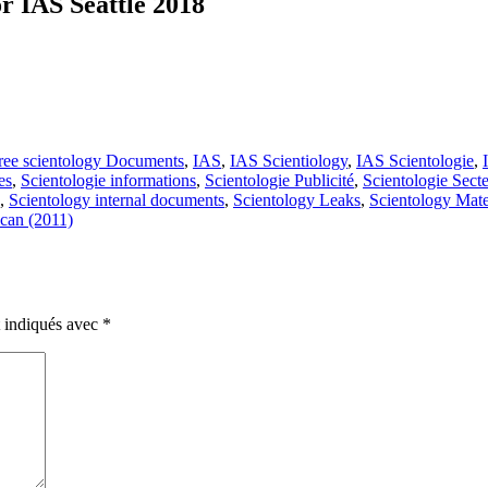
r IAS Seattle 2018
ree scientology Documents
,
IAS
,
IAS Scientiology
,
IAS Scientologie
,
es
,
Scientologie informations
,
Scientologie Publicité
,
Scientologie Sect
,
Scientology internal documents
,
Scientology Leaks
,
Scientology Mate
ican (2011)
t indiqués avec
*