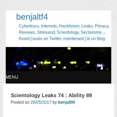
benjaltf4
Cybertrucs, Internets, Hacktivism, Leaks, Privacy,
Reviews, Streisand, Scientology, Sectarisme…
Avant j'avais un Twitter, maintenant j'ai un blog
MENU
SKIP
Scientology Leaks 74 : Ability 89
TO
Posted on
28/05/2017
by
benjaltf4
CONTENT