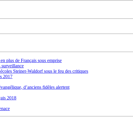
s en plus de Français sous emprise
 surveillance
 écoles Steiner-Waldorf sous le feu des critiques
is 2017
évangélique, d’anciens fidèles alertent
ais 2018
menace