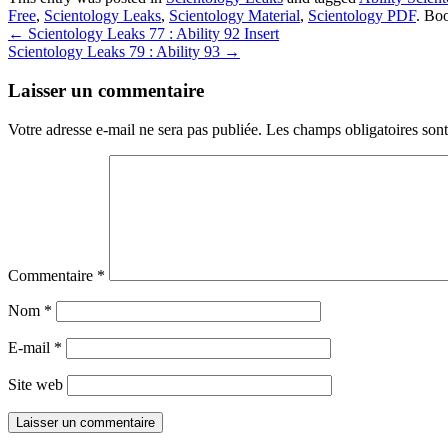
Free
,
Scientology Leaks
,
Scientology Material
,
Scientology PDF
. Bo
Post
←
Scientology Leaks 77 : Ability 92 Insert
Scientology Leaks 79 : Ability 93
→
navigation
Laisser un commentaire
Votre adresse e-mail ne sera pas publiée.
Les champs obligatoires son
Commentaire
*
Nom
*
E-mail
*
Site web