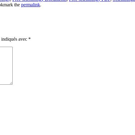
okmark the
permalink
.
t indiqués avec
*