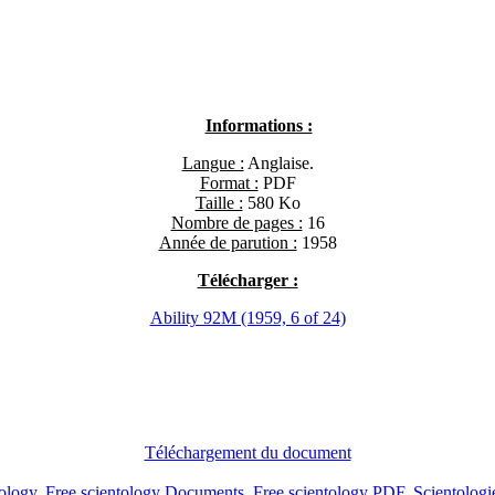
Informations :
Langue :
Anglaise.
Format :
PDF
Taille :
580 Ko
Nombre de pages :
16
Année de parution :
1958
Télécharger :
Ability 92M (1959, 6 of 24)
Téléchargement du document
tology
,
Free scientology Documents
,
Free scientology PDF
,
Scientologi