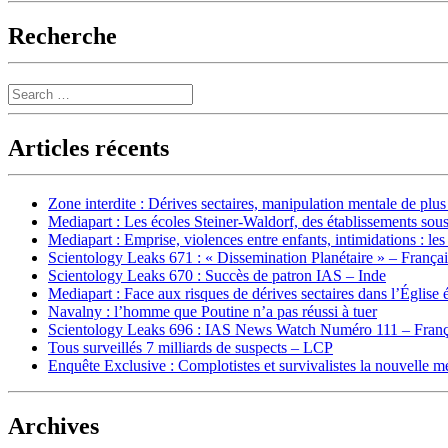
Recherche
Search
Articles récents
Zone interdite : Dérives sectaires, manipulation mentale de plu
Mediapart : Les écoles Steiner-Waldorf, des établissements sous
Mediapart : Emprise, violences entre enfants, intimidations : les
Scientology Leaks 671 : « Dissemination Planétaire » – França
Scientology Leaks 670 : Succès de patron IAS – Inde
Mediapart : Face aux risques de dérives sectaires dans l’Église 
Navalny : l’homme que Poutine n’a pas réussi à tuer
Scientology Leaks 696 : IAS News Watch Numéro 111 – Franç
Tous surveillés 7 milliards de suspects – LCP
Enquête Exclusive : Complotistes et survivalistes la nouvelle 
Archives