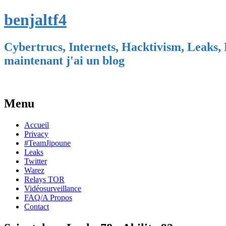
benjaltf4
Cybertrucs, Internets, Hacktivism, Leaks, 
maintenant j'ai un blog
Menu
Skip
Accueil
to
Privacy
content
#TeamJipoune
Leaks
Twitter
Warez
Relays TOR
Vidéosurveillance
FAQ/A Propos
Contact