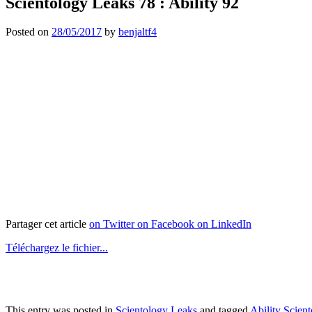
Scientology Leaks 78 : Ability 92
Posted on
28/05/2017
by
benjaltf4
Partager cet article
on Twitter
on Facebook
on LinkedIn
Téléchargez le fichier...
This entry was posted in
Scientology Leaks
and tagged
Ability Scien