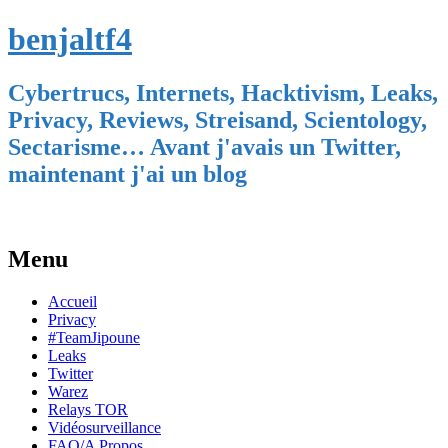
benjaltf4
Cybertrucs, Internets, Hacktivism, Leaks,
Privacy, Reviews, Streisand, Scientology,
Sectarisme… Avant j'avais un Twitter,
maintenant j'ai un blog
Menu
Skip
Accueil
to
Privacy
content
#TeamJipoune
Leaks
Twitter
Warez
Relays TOR
Vidéosurveillance
FAQ/A Propos