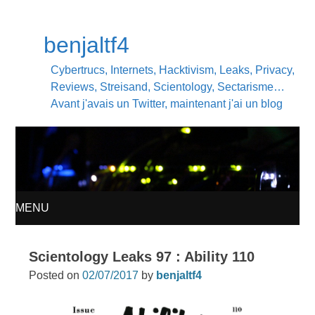
benjaltf4
Cybertrucs, Internets, Hacktivism, Leaks, Privacy,
Reviews, Streisand, Scientology, Sectarisme…
Avant j'avais un Twitter, maintenant j'ai un blog
MENU
SKIP
Scientology Leaks 97 : Ability 110
TO
Posted on
02/07/2017
by
benjaltf4
CONTENT