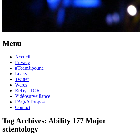
Menu
Skip
Accueil
to
Privacy
content
#TeamJipoune
Leaks
Twitter
Warez
Relays TOR
Vidéosurveillance
FAQ/A Propos
Contact
Tag Archives:
Ability 177 Major
scientology