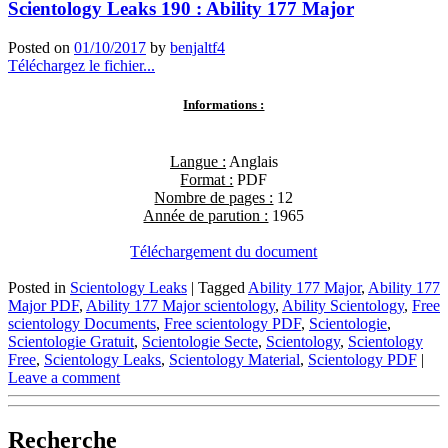
Scientology Leaks 190 : Ability 177 Major
Posted on
01/10/2017
by
benjaltf4
Téléchargez le fichier...
Informations :
Langue :
Anglais
Format :
PDF
Nombre de pages :
12
Année de parution :
1965
Téléchargement du document
Posted in
Scientology Leaks
|
Tagged
Ability 177 Major
,
Ability 177
Major PDF
,
Ability 177 Major scientology
,
Ability Scientology
,
Free
scientology Documents
,
Free scientology PDF
,
Scientologie
,
Scientologie Gratuit
,
Scientologie Secte
,
Scientology
,
Scientology
Free
,
Scientology Leaks
,
Scientology Material
,
Scientology PDF
|
Leave a comment
Recherche