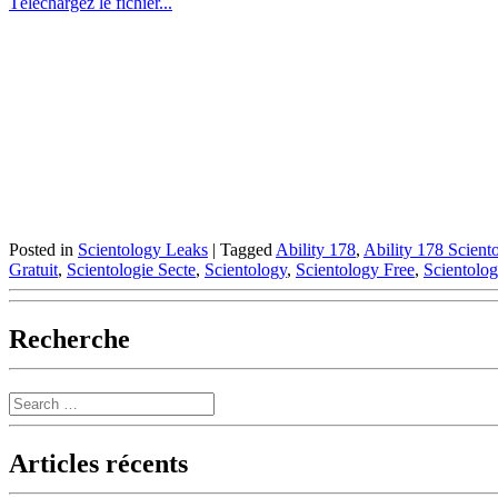
Téléchargez le fichier...
Posted in
Scientology Leaks
|
Tagged
Ability 178
,
Ability 178 Scient
Gratuit
,
Scientologie Secte
,
Scientology
,
Scientology Free
,
Scientolo
Recherche
Search
Articles récents