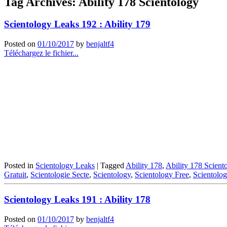
Tag Archives:
Ability 178 Scientology
Scientology Leaks 192 : Ability 179
Posted on
01/10/2017
by
benjaltf4
Téléchargez le fichier...
Posted in
Scientology Leaks
|
Tagged
Ability 178
,
Ability 178 Scient
Gratuit
,
Scientologie Secte
,
Scientology
,
Scientology Free
,
Scientolo
Scientology Leaks 191 : Ability 178
Posted on
01/10/2017
by
benjaltf4