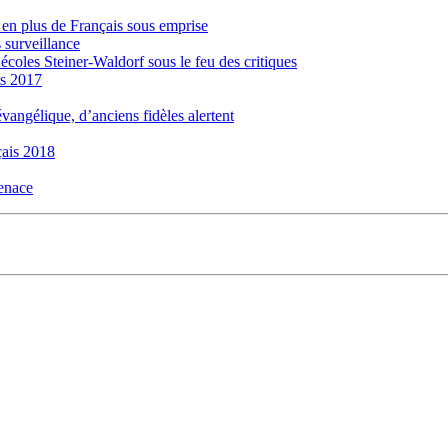
s en plus de Français sous emprise
 surveillance
 écoles Steiner-Waldorf sous le feu des critiques
is 2017
évangélique, d’anciens fidèles alertent
ais 2018
menace