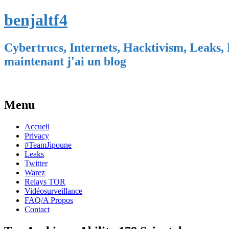
benjaltf4
Cybertrucs, Internets, Hacktivism, Leaks, 
maintenant j'ai un blog
Menu
Skip
Accueil
to
Privacy
content
#TeamJipoune
Leaks
Twitter
Warez
Relays TOR
Vidéosurveillance
FAQ/A Propos
Contact