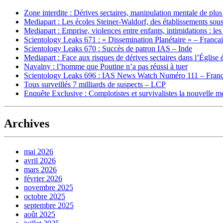
Zone interdite : Dérives sectaires, manipulation mentale de plu
Mediapart : Les écoles Steiner-Waldorf, des établissements sous
Mediapart : Emprise, violences entre enfants, intimidations : les
Scientology Leaks 671 : « Dissemination Planétaire » – França
Scientology Leaks 670 : Succès de patron IAS – Inde
Mediapart : Face aux risques de dérives sectaires dans l’Église 
Navalny : l’homme que Poutine n’a pas réussi à tuer
Scientology Leaks 696 : IAS News Watch Numéro 111 – Franç
Tous surveillés 7 milliards de suspects – LCP
Enquête Exclusive : Complotistes et survivalistes la nouvelle 
Archives
mai 2026
avril 2026
mars 2026
février 2026
novembre 2025
octobre 2025
septembre 2025
août 2025