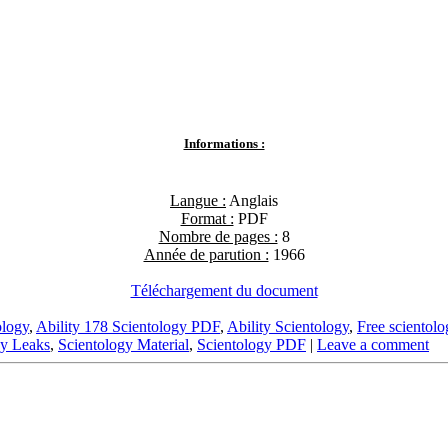
Informations :
Langue :
Anglais
Format :
PDF
Nombre de pages :
8
Année de parution :
1966
Téléchargement du document
ology
,
Ability 178 Scientology PDF
,
Ability Scientology
,
Free scientol
gy Leaks
,
Scientology Material
,
Scientology PDF
|
Leave a comment