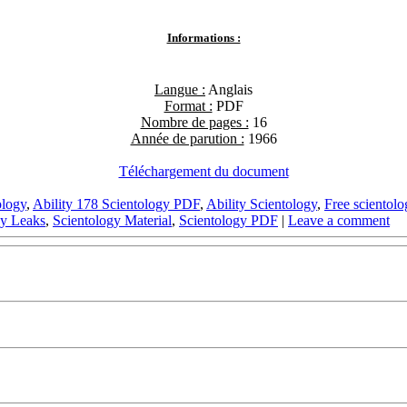
Informations :
Langue :
Anglais
Format :
PDF
Nombre de pages :
16
Année de parution :
1966
Téléchargement du document
ology
,
Ability 178 Scientology PDF
,
Ability Scientology
,
Free scientol
gy Leaks
,
Scientology Material
,
Scientology PDF
|
Leave a comment