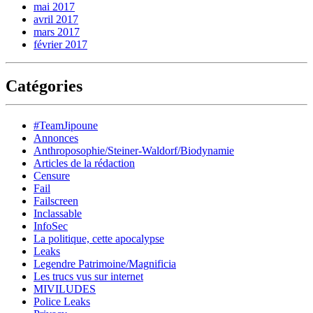
mai 2017
avril 2017
mars 2017
février 2017
Catégories
#TeamJipoune
Annonces
Anthroposophie/Steiner-Waldorf/Biodynamie
Articles de la rédaction
Censure
Fail
Failscreen
Inclassable
InfoSec
La politique, cette apocalypse
Leaks
Legendre Patrimoine/Magnificia
Les trucs vus sur internet
MIVILUDES
Police Leaks