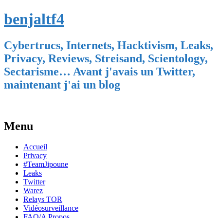
benjaltf4
Cybertrucs, Internets, Hacktivism, Leaks,
Privacy, Reviews, Streisand, Scientology,
Sectarisme… Avant j'avais un Twitter,
maintenant j'ai un blog
Menu
Skip
Accueil
to
Privacy
content
#TeamJipoune
Leaks
Twitter
Warez
Relays TOR
Vidéosurveillance
FAQ/A Propos