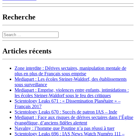
Recherche
Search
Articles récents
Zone interdite : Dérives sectaires, manipulation mentale de
plus en plus de Français sous emprise
Mediapart : Les écoles Steiner-Waldorf, des établissements
sous surveillance
Mediapart : Emprise, violences entre enfants, intimidations :
les écoles Steiner-Waldorf sous le feu des critiques
Scientology Leaks 671 : « Dissemination Planétaire » –
Français 2017
Scientology Leaks 670 : Succès de patron IAS – Inde
Mediapart : Face aux risques de dérives sectaires dans l’Église
évangélique, d’anciens fidèles alertent
Navalny : l’homme que Poutine n’a pas réussi à tuer
Scientology Leaks 696 : IAS News Watch Numéro 111 –