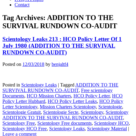
Contact
Tag Archives:
ADDITION TO THE
SURVIVAL RUNDOWN CO-AUDIT
Scientology Leaks 213 : HCO Policy Letter Of 1
July 1980 (ADDITION TO THE SURVIVAL
RUNDOWN CO-AUDIT)
Posted on
12/03/2018
by
benjaltf4
Posted in
Scientology Leaks
|
Tagged
ADDITION TO THE
SURVIVAL RUNDOWN CO-AUDIT
,
Free scientology
Documents
,
HCO Mission Charters
,
HCO Policy Letter
,
HCO
Policy Letter Hubbard
,
HCO Policy Letter Leaks
,
HCO Policy
Letter Scientology
,
Mission Charters Scientology
,
Scientologie
,
Scientologie Gratuit
,
Scientologie Secte
,
Scientology
,
Scientology
ADDITION TO THE SURVIVAL RUNDOWN CO-AUDIT
,
Scientology Free
,
Scientology Free documents
,
Scientology HCO
,
Scientology HCO Free
,
Scientology Leaks
,
Scientology Material
|
Leave a comment