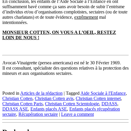
En conclusion, les enfants de l’Aide Sociale à l’Enfance en ont
suffisamment bavé comme ça sans avoir besoin de subir l’entrisme
d’individus et/ou d’organisations complotistes, sectaires (ou de toute
autres charlatans) et de toute évidence,
extrêmement
mal
intentionnées.
MONSIEUR COTTEN, ON VOUS A L’OEIL, RESTEZ
LOIN DE NOUS !
Avocat-Vinaigrette (persea americana) est né le 30 Février 1969.
Il est consultant, spécialiste des questions relatives à la protection des
mineurs et aux organisations sectaires.
Posted in
Articles de la rédaction
|
Tagged
Aide Sociale à l'Enfance
,
Christian Cotten
,
Christian Cotten avis
,
Christian Cotten internet
,
Christian Cotten Paris
,
Christian Cotten Scientologie
,
DDASS
,
DDASS ASE
,
Enfants placés ASE
,
Enfants placés récupération
sectaire
,
Récupération sectaire
|
Leave a comment