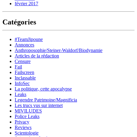
février 2017
Catégories
#TeamJipoune
Annonces
Anthroposophie/Steiner-Waldorf/Biodynamie
Articles de la rédaction
Censure
Fail
Failscreen
Inclassable
InfoSec
La politique, cette apocalypse
Leaks
Legendre Patrimoine/Magnificia
Les trucs vus sur internet
MIVILUDES
Police Leaks
Privacy
Reviews
Scientologie