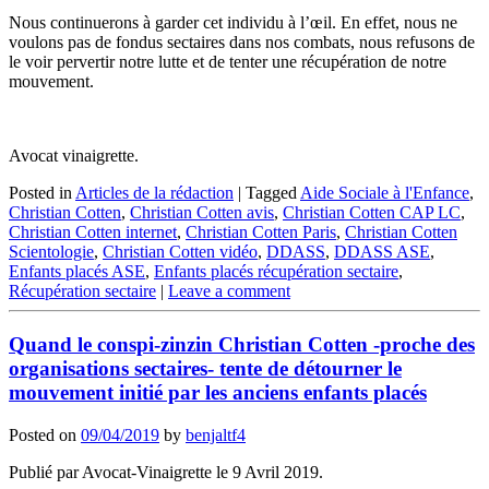
Nous continuerons à garder cet individu à l’œil. En effet, nous ne
voulons pas de fondus sectaires dans nos combats, nous refusons de
le voir pervertir notre lutte et de tenter une récupération de notre
mouvement.
Avocat vinaigrette.
Posted in
Articles de la rédaction
|
Tagged
Aide Sociale à l'Enfance
,
Christian Cotten
,
Christian Cotten avis
,
Christian Cotten CAP LC
,
Christian Cotten internet
,
Christian Cotten Paris
,
Christian Cotten
Scientologie
,
Christian Cotten vidéo
,
DDASS
,
DDASS ASE
,
Enfants placés ASE
,
Enfants placés récupération sectaire
,
Récupération sectaire
|
Leave a comment
Quand le conspi-zinzin Christian Cotten -proche des
organisations sectaires- tente de détourner le
mouvement initié par les anciens enfants placés
Posted on
09/04/2019
by
benjaltf4
Publié par Avocat-Vinaigrette le 9 Avril 2019.