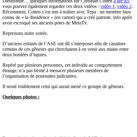
Dieudonné… quelques informations sur Christian Cotten
à lire ici
,
vous pouvez également regarder ces deux vidéos :
vidéo 1
,
vidéo 2
.
Récemment, Cotten s’est mis à traîner avec Tepa : un membre bien
connu de « la dissidence » (en carton) qui a créé patriote. info après
avoir escroqué ses anciens potes de MetaTv.
Reprenons notre soirée.
D’anciens enfants de l’ASE ont dû s’interposer afin de canaliser
certains de ces gêneurs qui cherchaient à en venir aux mains entre
deux bordées d’injures.
Repéré par plusieurs personnes, cet individu au comportement
étrange, n’a pas hésité à menacer plusieurs membres de
l’organisation de poursuites judiciaires.
Il serait visiblement celui qui aurait mené ce groupe de gêneurs.
Quelques photos :