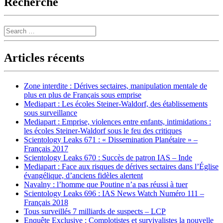
Recherche
Search
Articles récents
Zone interdite : Dérives sectaires, manipulation mentale de
plus en plus de Français sous emprise
Mediapart : Les écoles Steiner-Waldorf, des établissements
sous surveillance
Mediapart : Emprise, violences entre enfants, intimidations :
les écoles Steiner-Waldorf sous le feu des critiques
Scientology Leaks 671 : « Dissemination Planétaire » –
Français 2017
Scientology Leaks 670 : Succès de patron IAS – Inde
Mediapart : Face aux risques de dérives sectaires dans l’Église
évangélique, d’anciens fidèles alertent
Navalny : l’homme que Poutine n’a pas réussi à tuer
Scientology Leaks 696 : IAS News Watch Numéro 111 –
Français 2018
Tous surveillés 7 milliards de suspects – LCP
Enquête Exclusive : Complotistes et survivalistes la nouvelle