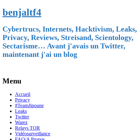
benjaltf4
Cybertrucs, Internets, Hacktivism, Leaks,
Privacy, Reviews, Streisand, Scientology,
Sectarisme… Avant j'avais un Twitter,
maintenant j'ai un blog
Menu
Skip
Accueil
to
Privacy
content
#TeamJipoune
Leaks
Twitter
Warez
Relays TOR
Vidéosurveillance
FAQ/A Propos