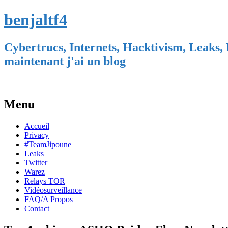
benjaltf4
Cybertrucs, Internets, Hacktivism, Leaks, 
maintenant j'ai un blog
Menu
Skip
Accueil
to
Privacy
content
#TeamJipoune
Leaks
Twitter
Warez
Relays TOR
Vidéosurveillance
FAQ/A Propos
Contact