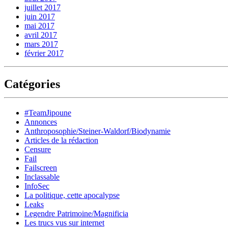
juillet 2017
juin 2017
mai 2017
avril 2017
mars 2017
février 2017
Catégories
#TeamJipoune
Annonces
Anthroposophie/Steiner-Waldorf/Biodynamie
Articles de la rédaction
Censure
Fail
Failscreen
Inclassable
InfoSec
La politique, cette apocalypse
Leaks
Legendre Patrimoine/Magnificia
Les trucs vus sur internet