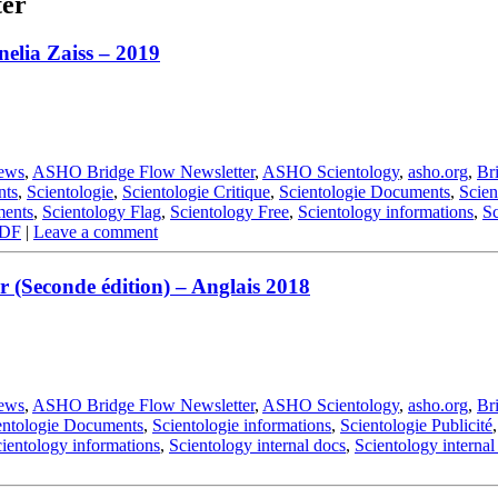
ter
elia Zaiss – 2019
ews
,
ASHO Bridge Flow Newsletter
,
ASHO Scientology
,
asho.org
,
Br
nts
,
Scientologie
,
Scientologie Critique
,
Scientologie Documents
,
Scien
ments
,
Scientology Flag
,
Scientology Free
,
Scientology informations
,
Sc
PDF
|
Leave a comment
 (Seconde édition) – Anglais 2018
ews
,
ASHO Bridge Flow Newsletter
,
ASHO Scientology
,
asho.org
,
Br
entologie Documents
,
Scientologie informations
,
Scientologie Publicité
ientology informations
,
Scientology internal docs
,
Scientology interna