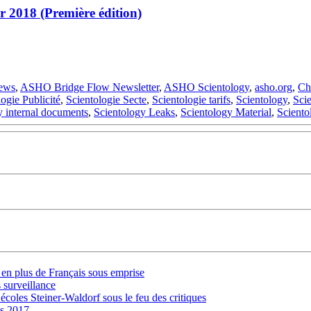
 2018 (Première édition)
ews
,
ASHO Bridge Flow Newsletter
,
ASHO Scientology
,
asho.org
,
Ch
ogie Publicité
,
Scientologie Secte
,
Scientologie tarifs
,
Scientology
,
Sci
y internal documents
,
Scientology Leaks
,
Scientology Material
,
Scient
s en plus de Français sous emprise
 surveillance
 écoles Steiner-Waldorf sous le feu des critiques
is 2017