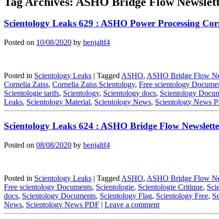
Tag Archives:
ASHO Bridge Flow Newslet
Scientology Leaks 629 : ASHO Power Processing Corn
Posted on
10/08/2020
by
benjaltf4
Posted in
Scientology Leaks
|
Tagged
ASHO
,
ASHO Bridge Flow N
Cornelia Zaiss
,
Cornelia Zaiss Scientology
,
Free scientology Docume
Scientologie tarifs
,
Scientology
,
Scientology docs
,
Scientology Docu
Leaks
,
Scientology Material
,
Scientology News
,
Scientology News 
Scientology Leaks 624 : ASHO Bridge Flow Newsletter
Posted on
08/08/2020
by
benjaltf4
Posted in
Scientology Leaks
|
Tagged
ASHO
,
ASHO Bridge Flow N
Free scientology Documents
,
Scientologie
,
Scientologie Critique
,
Sci
docs
,
Scientology Documents
,
Scientology Flag
,
Scientology Free
,
Sc
News
,
Scientology News PDF
|
Leave a comment