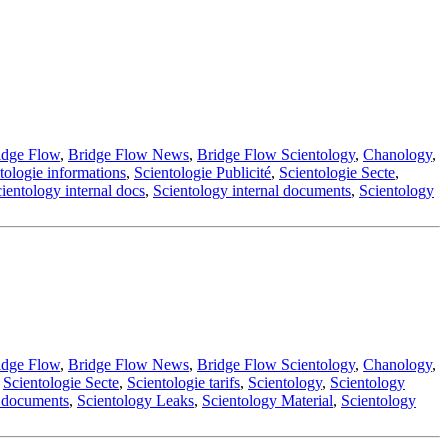
idge Flow
,
Bridge Flow News
,
Bridge Flow Scientology
,
Chanology
,
tologie informations
,
Scientologie Publicité
,
Scientologie Secte
,
ientology internal docs
,
Scientology internal documents
,
Scientology
idge Flow
,
Bridge Flow News
,
Bridge Flow Scientology
,
Chanology
,
,
Scientologie Secte
,
Scientologie tarifs
,
Scientology
,
Scientology
l documents
,
Scientology Leaks
,
Scientology Material
,
Scientology