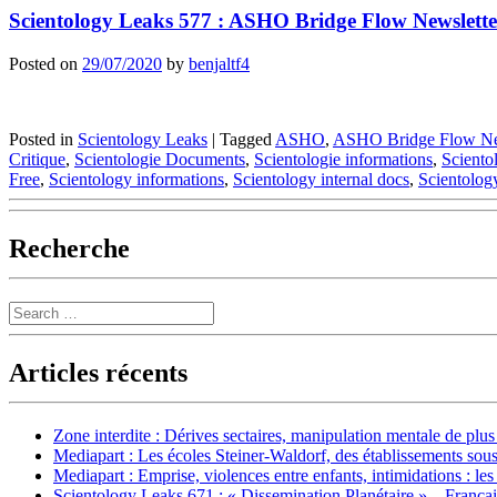
Scientology Leaks 577 : ASHO Bridge Flow Newsletter
Posted on
29/07/2020
by
benjaltf4
Posted in
Scientology Leaks
|
Tagged
ASHO
,
ASHO Bridge Flow N
Critique
,
Scientologie Documents
,
Scientologie informations
,
Scientol
Free
,
Scientology informations
,
Scientology internal docs
,
Scientolog
Recherche
Search
Articles récents
Zone interdite : Dérives sectaires, manipulation mentale de plu
Mediapart : Les écoles Steiner-Waldorf, des établissements sous
Mediapart : Emprise, violences entre enfants, intimidations : les
Scientology Leaks 671 : « Dissemination Planétaire » – França