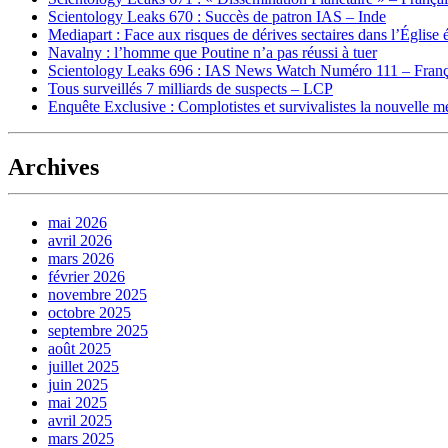
Scientology Leaks 670 : Succès de patron IAS – Inde
Mediapart : Face aux risques de dérives sectaires dans l’Église 
Navalny : l’homme que Poutine n’a pas réussi à tuer
Scientology Leaks 696 : IAS News Watch Numéro 111 – Franç
Tous surveillés 7 milliards de suspects – LCP
Enquête Exclusive : Complotistes et survivalistes la nouvelle 
Archives
mai 2026
avril 2026
mars 2026
février 2026
novembre 2025
octobre 2025
septembre 2025
août 2025
juillet 2025
juin 2025
mai 2025
avril 2025
mars 2025