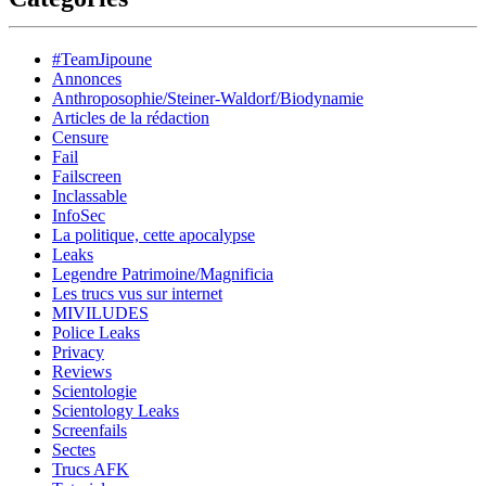
#TeamJipoune
Annonces
Anthroposophie/Steiner-Waldorf/Biodynamie
Articles de la rédaction
Censure
Fail
Failscreen
Inclassable
InfoSec
La politique, cette apocalypse
Leaks
Legendre Patrimoine/Magnificia
Les trucs vus sur internet
MIVILUDES
Police Leaks
Privacy
Reviews
Scientologie
Scientology Leaks
Screenfails
Sectes
Trucs AFK