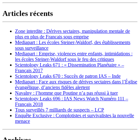
Articles récents
Zone interdite : Dérives sectaires, manipulation mentale de
plus en plus de Français sous emprise
Mediapart : Les écoles Steiner-Waldorf, des établissements
sous surveillance
Mediapart : Emprise, violences entre enfants, intimidations :
les écoles Steiner-Waldorf sous le feu des critiques
Scientology Leaks 671 : « Dissemination Planétaire » –
Français 2017
Scientology Leaks 670 : Succès de patron IAS – Inde
Mediapart : Face aux risques de dérives sectaires dans l’Église
évangélique, d’anciens fidèles alertent
Navalny : l’homme que Poutine n’a pas réussi à tuer
Scientology Leaks 696 : IAS News Watch Numéro 111 –
Français 2018
Tous surveillés 7 milliards de suspects – LCP
Enquête Exclusive : Complotistes et survivalistes la nouvelle
menace
Archives