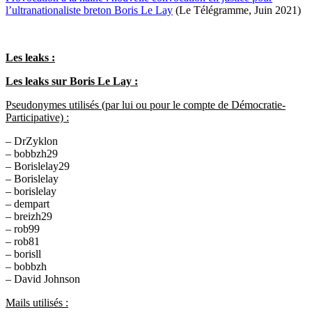
l’ultranationaliste breton Boris Le Lay
(Le Télégramme, Juin 2021)
Les leaks :
Les leaks sur Boris Le Lay :
Pseudonymes utilisés (par lui ou pour le compte de Démocratie-
Participative) :
– DrZyklon
– bobbzh29
– Borislelay29
– Borislelay
– borislelay
– dempart
– breizh29
– rob99
– rob81
– borisll
– bobbzh
– David Johnson
Mails utilisés :