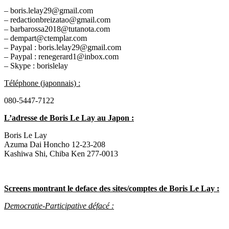
– boris.lelay29@gmail.com
– redactionbreizatao@gmail.com
– barbarossa2018@tutanota.com
– dempart@ctemplar.com
– Paypal : boris.lelay29@gmail.com
– Paypal : renegerard1@inbox.com
– Skype : borislelay
Téléphone (japonnais) :
080-5447-7122
L’adresse de Boris Le Lay au Japon
:
Boris Le Lay
Azuma Dai Honcho 12-23-208
Kashiwa Shi, Chiba Ken 277-0013
Screens montrant le deface des sites/comptes de Boris Le Lay :
Democratie-Participative défacé :