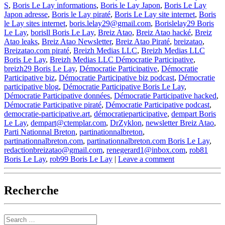
S
,
Boris Le Lay informations
,
Boris le Lay Japon
,
Boris Le Lay
Japon adresse
,
Boris le Lay piraté
,
Boris Le Lay site internet
,
Boris
le Lay sites internet
,
boris.lelay29@gmail.com
,
Borislelay29 Boris
Le Lay
,
borisll Boris Le Lay
,
Breiz Atao
,
Breiz Atao hacké
,
Breiz
Atao leaks
,
Breiz Atao Newsletter
,
Breiz Atao Piraté
,
breizatao
,
Breizatao.com piraté
,
Breizh Medias LLC
,
Breizh Medias LLC
Boris Le Lay
,
Breizh Medias LLC Démocratie Participative
,
breizh29 Boris Le Lay
,
Démocratie Participative
,
Démocratie
Participative biz
,
Démocratie Participative biz podcast
,
Démocratie
participative blog
,
Démocratie Participative Boris Le Lay
,
Démocratie Participative données
,
Démocratie Participative hacked
,
Démocratie Participative piraté
,
Démocratie Participative podcast
,
democratie-participative.art
,
démocratieparticipative
,
dempart Boris
Le Lay
,
dempart@ctemplar.com
,
DrZyklon
,
newsletter Breiz Atao
,
Parti Nationnal Breton
,
partinationnalbreton
,
partinationnalbreton.com
,
partinationnalbreton.com Boris Le Lay
,
redactionbreizatao@gmail.com
,
renegerard1@inbox.com
,
rob81
Boris Le Lay
,
rob99 Boris Le Lay
|
Leave a comment
Recherche
Search