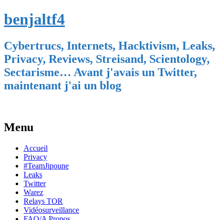
benjaltf4
Cybertrucs, Internets, Hacktivism, Leaks,
Privacy, Reviews, Streisand, Scientology,
Sectarisme… Avant j'avais un Twitter,
maintenant j'ai un blog
Menu
Skip
Accueil
to
Privacy
content
#TeamJipoune
Leaks
Twitter
Warez
Relays TOR
Vidéosurveillance
FAQ/A Propos