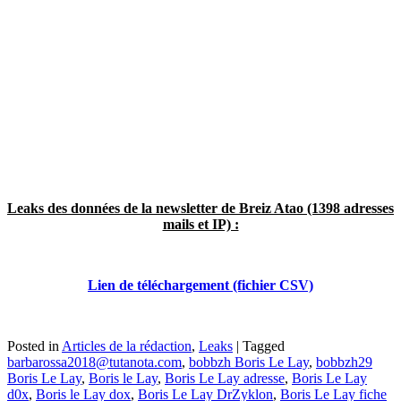
Leaks des données de la newsletter de Breiz Atao (1398 adresses
mails et IP) :
Lien de téléchargement (fichier CSV)
Posted in
Articles de la rédaction
,
Leaks
|
Tagged
barbarossa2018@tutanota.com
,
bobbzh Boris Le Lay
,
bobbzh29
Boris Le Lay
,
Boris le Lay
,
Boris Le Lay adresse
,
Boris Le Lay
d0x
,
Boris le Lay dox
,
Boris Le Lay DrZyklon
,
Boris Le Lay fiche