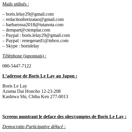
Mails utilisés :
– boris.lelay29@gmail.com
– redactionbreizatao@gmail.com
– barbarossa2018@tutanota.com
– dempart@ctemplar.com
– Paypal : boris.lelay29@gmail.com
– Paypal : renegerard1@inbox.com
– Skype : borislelay
Téléphone (japonnais) :
080-5447-7122
L’adresse de Boris Le Lay au Japon
:
Boris Le Lay
Azuma Dai Honcho 12-23-208
Kashiwa Shi, Chiba Ken 277-0013
Screens montrant le deface des sites/comptes de Boris Le Lay :
Democratie-Participative défacé :