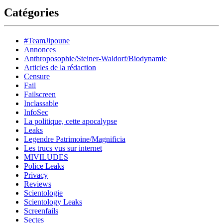
Catégories
#TeamJipoune
Annonces
Anthroposophie/Steiner-Waldorf/Biodynamie
Articles de la rédaction
Censure
Fail
Failscreen
Inclassable
InfoSec
La politique, cette apocalypse
Leaks
Legendre Patrimoine/Magnificia
Les trucs vus sur internet
MIVILUDES
Police Leaks
Privacy
Reviews
Scientologie
Scientology Leaks
Screenfails
Sectes