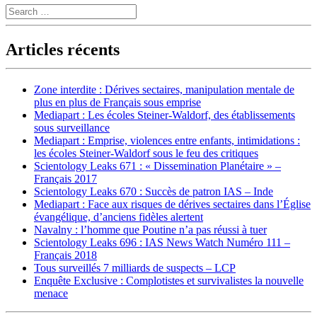
Search
Articles récents
Zone interdite : Dérives sectaires, manipulation mentale de
plus en plus de Français sous emprise
Mediapart : Les écoles Steiner-Waldorf, des établissements
sous surveillance
Mediapart : Emprise, violences entre enfants, intimidations :
les écoles Steiner-Waldorf sous le feu des critiques
Scientology Leaks 671 : « Dissemination Planétaire » –
Français 2017
Scientology Leaks 670 : Succès de patron IAS – Inde
Mediapart : Face aux risques de dérives sectaires dans l’Église
évangélique, d’anciens fidèles alertent
Navalny : l’homme que Poutine n’a pas réussi à tuer
Scientology Leaks 696 : IAS News Watch Numéro 111 –
Français 2018
Tous surveillés 7 milliards de suspects – LCP
Enquête Exclusive : Complotistes et survivalistes la nouvelle
menace