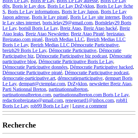
Boris Le Lay
,
Boris le Lay
,
Boris Le Lay adresse
,
Boris Le Lay
d0x
,
Boris le Lay dox
,
Boris Le Lay DrZyklon
,
Boris Le Lay fiche
S
,
Boris Le Lay informations
,
Boris le Lay Japon
,
Boris Le Lay
Japon adresse
,
Boris le Lay piraté
,
Boris Le Lay site internet
,
Boris
le Lay sites internet
,
boris.lelay29@gmail.com
,
Borislelay29 Boris
Le Lay
,
borisll Boris Le Lay
,
Breiz Atao
,
Breiz Atao hacké
,
Breiz
Atao leaks
,
Breiz Atao Newsletter
,
Breiz Atao Piraté
,
breizatao
,
Breizatao.com piraté
,
Breizh Medias LLC
,
Breizh Medias LLC
Boris Le Lay
,
Breizh Medias LLC Démocratie Participative
,
breizh29 Boris Le Lay
,
Démocratie Participative
,
Démocratie
Participative biz
,
Démocratie Participative biz podcast
,
Démocratie
participative blog
,
Démocratie Participative Boris Le Lay
,
Démocratie Participative données
,
Démocratie Participative hacked
,
Démocratie Participative piraté
,
Démocratie Participative podcast
,
democratie-participative.art
,
démocratieparticipative
,
dempart Boris
Le Lay
,
dempart@ctemplar.com
,
DrZyklon
,
newsletter Breiz Atao
,
Parti Nationnal Breton
,
partinationnalbreton
,
partinationnalbreton.com
,
partinationnalbreton.com Boris Le Lay
,
redactionbreizatao@gmail.com
,
renegerard1@inbox.com
,
rob81
Boris Le Lay
,
rob99 Boris Le Lay
|
Leave a comment
Recherche