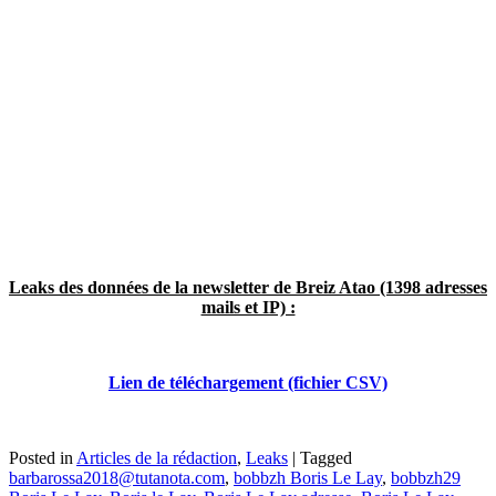
Leaks des données de la newsletter de Breiz Atao (1398 adresses
mails et IP) :
Lien de téléchargement (fichier CSV)
Posted in
Articles de la rédaction
,
Leaks
|
Tagged
barbarossa2018@tutanota.com
,
bobbzh Boris Le Lay
,
bobbzh29