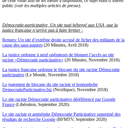
de cette visite afin de les mettre à disposition, ce sujet étant d’intérêt
public
(voir les multiples articles de presse)
.
Démocratie-participative, Un site nazi hébergé aux USA, que la
justice française n’arrive pas à faire fermer :
Rennes: Un site d’extrême droite accusé de ficher des militants de la
cause des sans-papiers
(20 Minutes, Avril 2018)
La justice ordonne à neuf opérateurs de bloquer l’accès au site
raciste «Démocratie participative»
(20 Minutes, Novembre 2018).
La justice française ordonne le blocage du site raciste Démocratie
participative
(Le Monde, Novembre 2018)
Le jugement de blocage du site raciste et homophobe
DemocratieParticipative.biz
(NextInpact, Novembre 2018)
Le site raciste Démocratie participative déréférencé par Google
France
(Libération, Septembre 2020).
Le site raciste et antisémite Démocratie Participative supprimé des
résultats de recherche Google
(BFMTV, Septembre 2020)