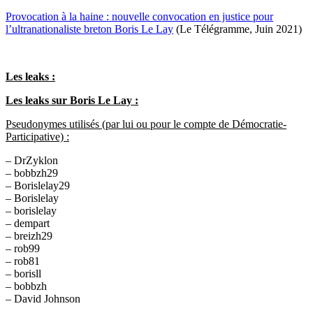
Provocation à la haine : nouvelle convocation en justice pour
l’ultranationaliste breton Boris Le Lay
(Le Télégramme, Juin 2021)
Les leaks :
Les leaks sur Boris Le Lay :
Pseudonymes utilisés (par lui ou pour le compte de Démocratie-
Participative) :
– DrZyklon
– bobbzh29
– Borislelay29
– Borislelay
– borislelay
– dempart
– breizh29
– rob99
– rob81
– borisll
– bobbzh
– David Johnson