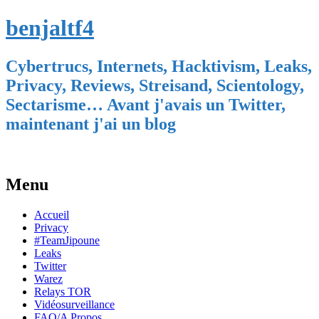
benjaltf4
Cybertrucs, Internets, Hacktivism, Leaks,
Privacy, Reviews, Streisand, Scientology,
Sectarisme… Avant j'avais un Twitter,
maintenant j'ai un blog
Menu
Skip
Accueil
to
Privacy
content
#TeamJipoune
Leaks
Twitter
Warez
Relays TOR
Vidéosurveillance
FAQ/A Propos