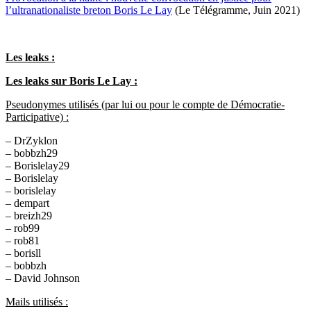
l’ultranationaliste breton Boris Le Lay
(Le Télégramme, Juin 2021)
Les leaks :
Les leaks sur Boris Le Lay :
Pseudonymes utilisés (par lui ou pour le compte de Démocratie-
Participative) :
– DrZyklon
– bobbzh29
– Borislelay29
– Borislelay
– borislelay
– dempart
– breizh29
– rob99
– rob81
– borisll
– bobbzh
– David Johnson
Mails utilisés :