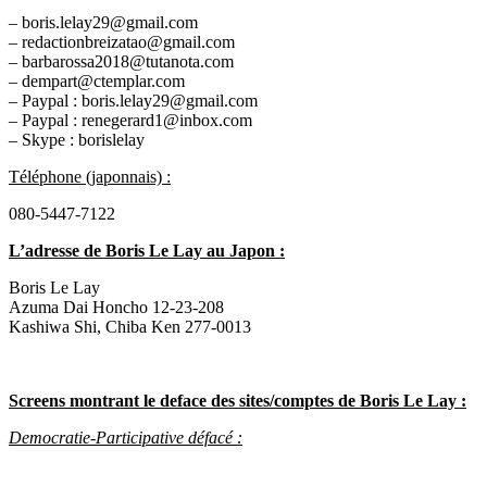
– boris.lelay29@gmail.com
– redactionbreizatao@gmail.com
– barbarossa2018@tutanota.com
– dempart@ctemplar.com
– Paypal : boris.lelay29@gmail.com
– Paypal : renegerard1@inbox.com
– Skype : borislelay
Téléphone (japonnais) :
080-5447-7122
L’adresse de Boris Le Lay au Japon
:
Boris Le Lay
Azuma Dai Honcho 12-23-208
Kashiwa Shi, Chiba Ken 277-0013
Screens montrant le deface des sites/comptes de Boris Le Lay :
Democratie-Participative défacé :