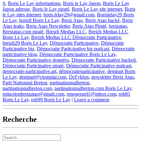
S
,
Boris Le Lay informations
,
Boris le Lay Japon
,
Boris Le Lay
Japon adresse
,
Boris le Lay piraté
,
Boris Le Lay site internet
,
Boris
le Lay sites internet
,
boris.lelay29@gmail.com
,
Borislelay29 Boris
Le Lay
,
borisll Boris Le Lay
,
Breiz Atao
,
Breiz Atao hacké
,
Breiz
Atao leaks
,
Breiz Atao Newsletter
,
Breiz Atao Piraté
,
breizatao
,
Breizatao.com piraté
,
Breizh Medias LLC
,
Breizh Medias LLC
Boris Le Lay
,
Breizh Medias LLC Démocratie Participative
,
breizh29 Boris Le Lay
,
Démocratie Participative
,
Démocratie
Participative biz
,
Démocratie Participative biz podcast
,
Démocratie
participative blog
,
Démocratie Participative Boris Le Lay
,
Démocratie Participative données
,
Démocratie Participative hacked
,
Démocratie Participative piraté
,
Démocratie Participative podcast
,
democratie-participative.art
,
démocratieparticipative
,
dempart Boris
Le Lay
,
dempart@ctemplar.com
,
DrZyklon
,
newsletter Breiz Atao
,
Parti Nationnal Breton
,
partinationnalbreton
,
partinationnalbreton.com
,
partinationnalbreton.com Boris Le Lay
,
redactionbreizatao@gmail.com
,
renegerard1@inbox.com
,
rob81
Boris Le Lay
,
rob99 Boris Le Lay
|
Leave a comment
Recherche
Search