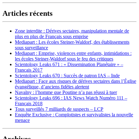
Articles récents
Zone interdite : Dérives sectaires, manipulation mentale de
plus en plus de Français sous emprise
Mediapart : Les écoles Steiner-Waldorf, des établissements
sous surveillance
Mediapart : Emprise, violences entre enfants, intimidations :
les écoles Steiner-Waldorf sous le feu des critiques
Scientology Leaks 671 : « Dissemination Planétaire » –
Français 2017
Scientology Leaks 670 : Succès de patron IAS – Inde
Mediapart : Face aux risques de dérives sectaires dans l’Église
évangélique, d’anciens fidèles alertent
Navalny : l’homme que Poutine n’a pas réussi à tuer
Scientology Leaks 696 : IAS News Watch Numéro 111 –
Français 2018
Tous surveillés 7 milliards de suspects – LCP
Enquête Exclusive : Complotistes et survivalistes la nouvelle
menace
Archives