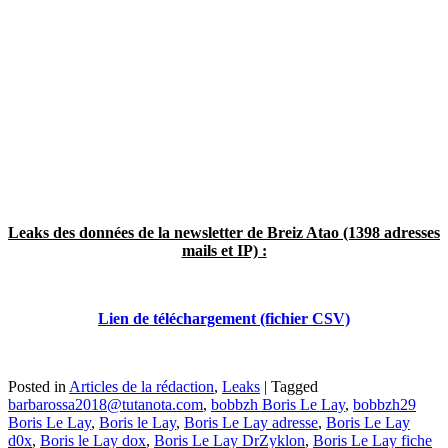
Leaks des données de la newsletter de Breiz Atao (1398 adresses
mails et IP) :
Lien de téléchargement (fichier CSV)
Posted in
Articles de la rédaction
,
Leaks
|
Tagged
barbarossa2018@tutanota.com
,
bobbzh Boris Le Lay
,
bobbzh29
Boris Le Lay
,
Boris le Lay
,
Boris Le Lay adresse
,
Boris Le Lay
d0x
,
Boris le Lay dox
,
Boris Le Lay DrZyklon
,
Boris Le Lay fiche