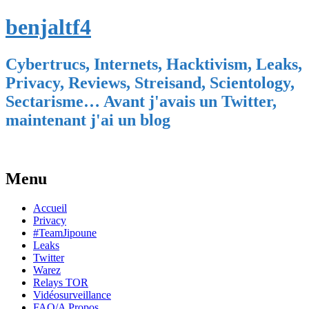
benjaltf4
Cybertrucs, Internets, Hacktivism, Leaks,
Privacy, Reviews, Streisand, Scientology,
Sectarisme… Avant j'avais un Twitter,
maintenant j'ai un blog
Menu
Skip
Accueil
to
Privacy
content
#TeamJipoune
Leaks
Twitter
Warez
Relays TOR
Vidéosurveillance
FAQ/A Propos