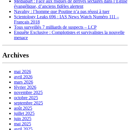
Mediapart : Face aux risques de dérives sectaires dans l’Église
évangélique, d’anciens fidèles alertent
Navalny : l’homme que Poutine n’a pas réussi à tuer
Scientology Leaks 696 : IAS News Watch Numéro 111 –
Français 2018
Tous surveillés 7 milliards de suspects – LCP
Enquête Exclusive : Complotistes et survivalistes la nouvelle
menace
Archives
mai 2026
avril 2026
mars 2026
février 2026
novembre 2025
octobre 2025
septembre 2025
août 2025
juillet 2025
juin 2025
mai 2025
avril 2025