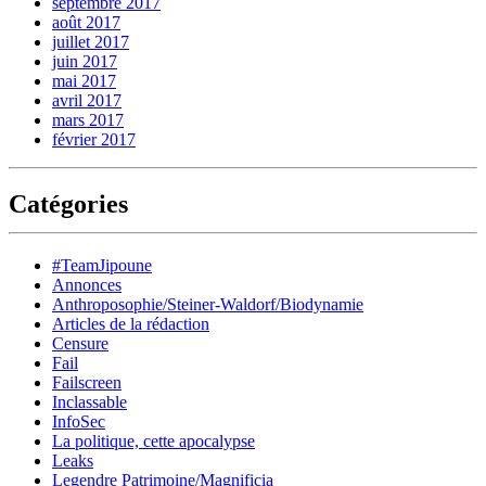
septembre 2017
août 2017
juillet 2017
juin 2017
mai 2017
avril 2017
mars 2017
février 2017
Catégories
#TeamJipoune
Annonces
Anthroposophie/Steiner-Waldorf/Biodynamie
Articles de la rédaction
Censure
Fail
Failscreen
Inclassable
InfoSec
La politique, cette apocalypse
Leaks
Legendre Patrimoine/Magnificia