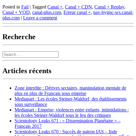
Posted in
Fail
|
Tagged
Canal +
,
Canal + CDN
,
Canal + Replay
,
Canal + VOD
,
canal-plus.com
,
Erreur canal +
,
nav-bygnc-ws.canal-
plus.com
|
Leave a comment
Recherche
Search
Articles récents
Zone interdite : Dérives sectaires, manipulation mentale de
plus en plus de Français sous emprise
Mediapart : Les écoles Steiner-Waldorf, des établissements
sous surveillance
Mediapart : Emprise, violences entre enfants, intimidations :
les écoles Steiner-Waldorf sous le feu des critiques
Scientology Leaks 671 : « Dissemination Planétaire » –
Français 2017
Scientology Leaks 670 : Succès de patron IAS – Inde