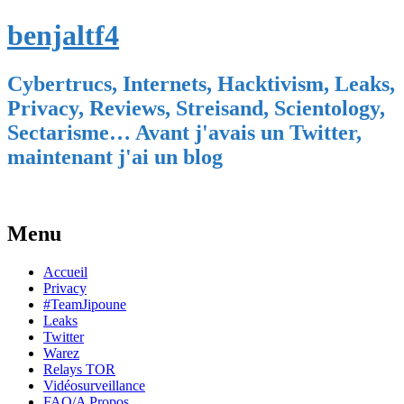
benjaltf4
Cybertrucs, Internets, Hacktivism, Leaks,
Privacy, Reviews, Streisand, Scientology,
Sectarisme… Avant j'avais un Twitter,
maintenant j'ai un blog
Menu
Skip
Accueil
to
Privacy
content
#TeamJipoune
Leaks
Twitter
Warez
Relays TOR
Vidéosurveillance
FAQ/A Propos