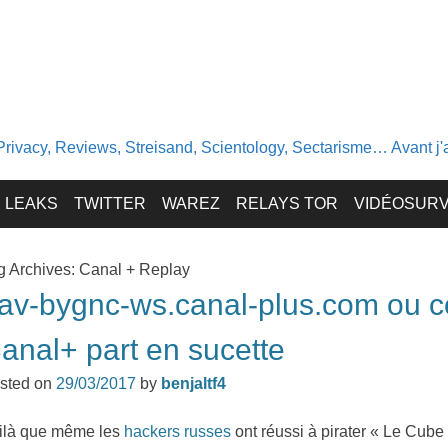
Privacy, Reviews, Streisand, Scientology, Sectarisme… Avant j'av
LEAKS
TWITTER
WAREZ
RELAYS TOR
VIDÉOSURV
g Archives:
Canal + Replay
av-bygnc-ws.canal-plus.com ou 
anal+ part en sucette
sted on
29/03/2017
by
benjaltf4
ilà que même les
hackers russes
ont réussi à pirater « Le Cube