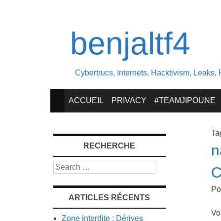
benjaltf4
Cybertrucs, Internets, Hacktivism, Leaks, 
SKIP
ACCUEIL
PRIVACY
#TEAMJIPOUNE
TO
Ta
RECHERCHE
n
CONTENT
Search
C
Po
ARTICLES RÉCENTS
Vo
Zone interdite : Dérives