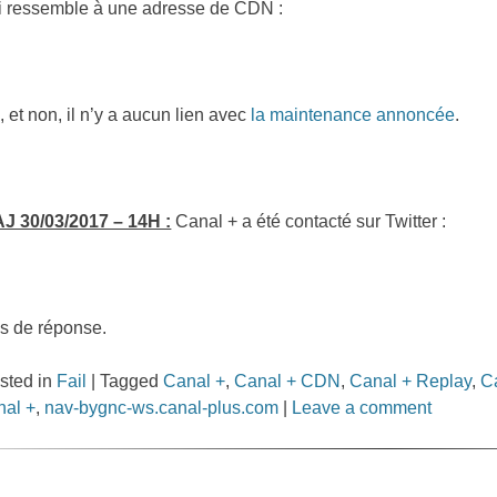
i ressemble à une adresse de CDN :
, et non, il n’y a aucun lien avec
la maintenance annoncée
.
J 30/03/2017 – 14H :
Canal + a été contacté sur Twitter :
s de réponse.
sted in
Fail
|
Tagged
Canal +
,
Canal + CDN
,
Canal + Replay
,
C
nal +
,
nav-bygnc-ws.canal-plus.com
|
Leave a comment