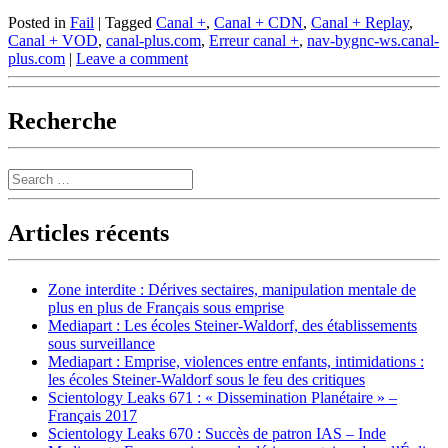
Posted in
Fail
|
Tagged
Canal +
,
Canal + CDN
,
Canal + Replay
,
Canal + VOD
,
canal-plus.com
,
Erreur canal +
,
nav-bygnc-ws.canal-
plus.com
|
Leave a comment
Recherche
Search
Articles récents
Zone interdite : Dérives sectaires, manipulation mentale de
plus en plus de Français sous emprise
Mediapart : Les écoles Steiner-Waldorf, des établissements
sous surveillance
Mediapart : Emprise, violences entre enfants, intimidations :
les écoles Steiner-Waldorf sous le feu des critiques
Scientology Leaks 671 : « Dissemination Planétaire » –
Français 2017
Scientology Leaks 670 : Succès de patron IAS – Inde