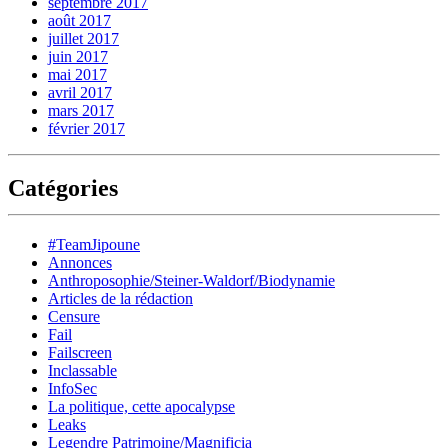
septembre 2017
août 2017
juillet 2017
juin 2017
mai 2017
avril 2017
mars 2017
février 2017
Catégories
#TeamJipoune
Annonces
Anthroposophie/Steiner-Waldorf/Biodynamie
Articles de la rédaction
Censure
Fail
Failscreen
Inclassable
InfoSec
La politique, cette apocalypse
Leaks
Legendre Patrimoine/Magnificia