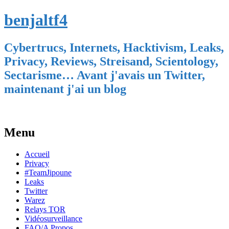
benjaltf4
Cybertrucs, Internets, Hacktivism, Leaks,
Privacy, Reviews, Streisand, Scientology,
Sectarisme… Avant j'avais un Twitter,
maintenant j'ai un blog
Menu
Skip
Accueil
to
Privacy
content
#TeamJipoune
Leaks
Twitter
Warez
Relays TOR
Vidéosurveillance
FAQ/A Propos