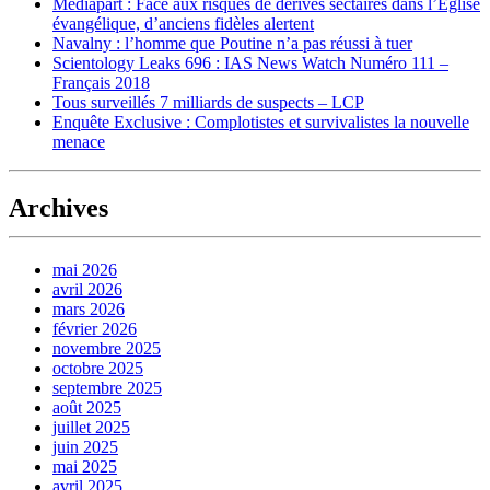
Mediapart : Face aux risques de dérives sectaires dans l’Église
évangélique, d’anciens fidèles alertent
Navalny : l’homme que Poutine n’a pas réussi à tuer
Scientology Leaks 696 : IAS News Watch Numéro 111 –
Français 2018
Tous surveillés 7 milliards de suspects – LCP
Enquête Exclusive : Complotistes et survivalistes la nouvelle
menace
Archives
mai 2026
avril 2026
mars 2026
février 2026
novembre 2025
octobre 2025
septembre 2025
août 2025
juillet 2025
juin 2025
mai 2025
avril 2025