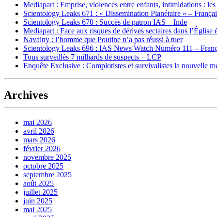
Mediapart : Emprise, violences entre enfants, intimidations : les
Scientology Leaks 671 : « Dissemination Planétaire » – França
Scientology Leaks 670 : Succès de patron IAS – Inde
Mediapart : Face aux risques de dérives sectaires dans l’Église 
Navalny : l’homme que Poutine n’a pas réussi à tuer
Scientology Leaks 696 : IAS News Watch Numéro 111 – Franç
Tous surveillés 7 milliards de suspects – LCP
Enquête Exclusive : Complotistes et survivalistes la nouvelle 
Archives
mai 2026
avril 2026
mars 2026
février 2026
novembre 2025
octobre 2025
septembre 2025
août 2025
juillet 2025
juin 2025
mai 2025