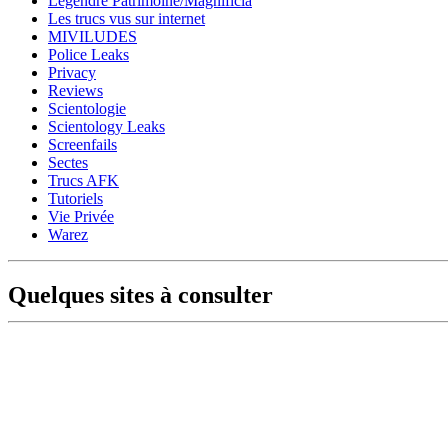
Legendre Patrimoine/Magnificia
Les trucs vus sur internet
MIVILUDES
Police Leaks
Privacy
Reviews
Scientologie
Scientology Leaks
Screenfails
Sectes
Trucs AFK
Tutoriels
Vie Privée
Warez
Quelques sites à consulter