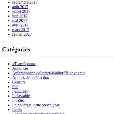
septembre 2017
août 2017
juillet 2017
juin 2017
mai 2017
avril 2017
mars 2017
février 2017
Catégories
#TeamJipoune
Annonces
Anthroposophie/Steiner-Waldorf/Biodynamie
Articles de la rédaction
Censure
Fail
Failscreen
Inclassable
InfoSec
La politique, cette apocalypse
Leaks