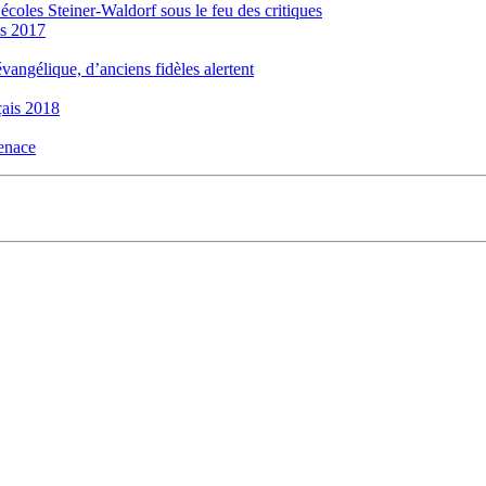
 écoles Steiner-Waldorf sous le feu des critiques
is 2017
évangélique, d’anciens fidèles alertent
ais 2018
menace