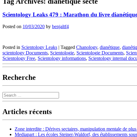
Tag Archives:
dianétique secte
Scientology Leaks 479 : Marathon du livre dianétiqu
Posted on
10/03/2020
by
benjaltf4
Posted in
Scientology Leaks
|
Tagged
Chanology
,
dianétique
,
dianéti
scientology Documents
,
Scientologie
,
Scientologie Documents
,
Scien
Scientology Free
,
Scientology informations
,
Scientology internal doc
Recherche
Search
Articles récents
Zone interdite : Dérives sectaires, manipulation mentale de plu
Mediapart : Les écoles Steiner-Waldorf, des établissements sous