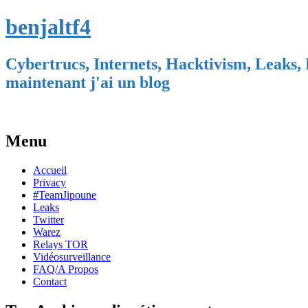
benjaltf4
Cybertrucs, Internets, Hacktivism, Leaks, 
maintenant j'ai un blog
Menu
Skip
Accueil
to
Privacy
content
#TeamJipoune
Leaks
Twitter
Warez
Relays TOR
Vidéosurveillance
FAQ/A Propos
Contact