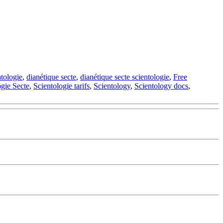
ntologie
,
dianétique secte
,
dianétique secte scientologie
,
Free
ogie Secte
,
Scientologie tarifs
,
Scientology
,
Scientology docs
,