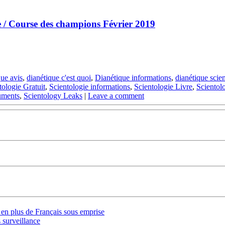
e / Course des champions Février 2019
que avis
,
dianétique c'est quoi
,
Dianétique informations
,
dianétique scie
tologie Gratuit
,
Scientologie informations
,
Scientologie Livre
,
Scientol
uments
,
Scientology Leaks
|
Leave a comment
s en plus de Français sous emprise
 surveillance