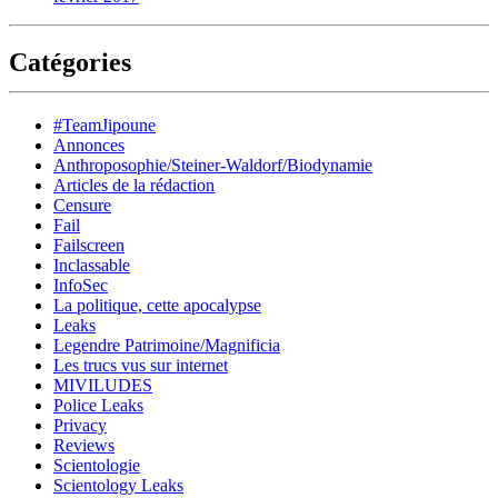
Catégories
#TeamJipoune
Annonces
Anthroposophie/Steiner-Waldorf/Biodynamie
Articles de la rédaction
Censure
Fail
Failscreen
Inclassable
InfoSec
La politique, cette apocalypse
Leaks
Legendre Patrimoine/Magnificia
Les trucs vus sur internet
MIVILUDES
Police Leaks
Privacy
Reviews
Scientologie
Scientology Leaks