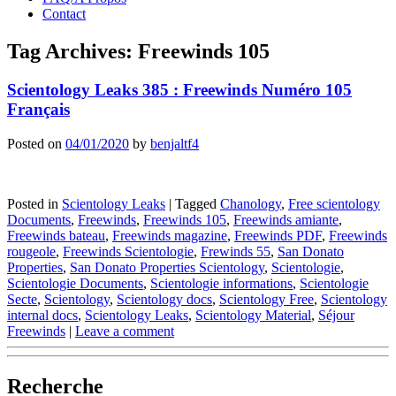
Contact
Tag Archives:
Freewinds 105
Scientology Leaks 385 : Freewinds Numéro 105
Français
Posted on
04/01/2020
by
benjaltf4
Posted in
Scientology Leaks
|
Tagged
Chanology
,
Free scientology
Documents
,
Freewinds
,
Freewinds 105
,
Freewinds amiante
,
Freewinds bateau
,
Freewinds magazine
,
Freewinds PDF
,
Freewinds
rougeole
,
Freewinds Scientologie
,
Frewinds 55
,
San Donato
Properties
,
San Donato Properties Scientology
,
Scientologie
,
Scientologie Documents
,
Scientologie informations
,
Scientologie
Secte
,
Scientology
,
Scientology docs
,
Scientology Free
,
Scientology
internal docs
,
Scientology Leaks
,
Scientology Material
,
Séjour
Freewinds
|
Leave a comment
Recherche