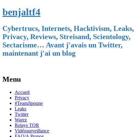
benjaltf4
Cybertrucs, Internets, Hacktivism, Leaks,
Privacy, Reviews, Streisand, Scientology,
Sectarisme… Avant j'avais un Twitter,
maintenant j'ai un blog
Menu
Skip
Accueil
to
Privacy
content
#TeamJipoune
Leaks
Twitter
Warez
Relays TOR
Vidéosurveillance
FAQ/A Propos