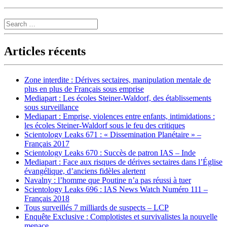
Search
Articles récents
Zone interdite : Dérives sectaires, manipulation mentale de
plus en plus de Français sous emprise
Mediapart : Les écoles Steiner-Waldorf, des établissements
sous surveillance
Mediapart : Emprise, violences entre enfants, intimidations :
les écoles Steiner-Waldorf sous le feu des critiques
Scientology Leaks 671 : « Dissemination Planétaire » –
Français 2017
Scientology Leaks 670 : Succès de patron IAS – Inde
Mediapart : Face aux risques de dérives sectaires dans l’Église
évangélique, d’anciens fidèles alertent
Navalny : l’homme que Poutine n’a pas réussi à tuer
Scientology Leaks 696 : IAS News Watch Numéro 111 –
Français 2018
Tous surveillés 7 milliards de suspects – LCP
Enquête Exclusive : Complotistes et survivalistes la nouvelle
menace