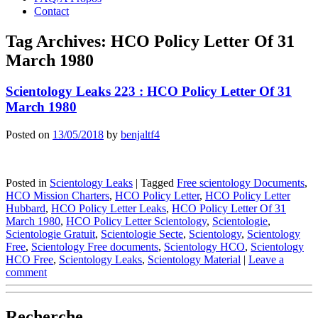
Contact
Tag Archives:
HCO Policy Letter Of 31
March 1980
Scientology Leaks 223 : HCO Policy Letter Of 31
March 1980
Posted on
13/05/2018
by
benjaltf4
Posted in
Scientology Leaks
|
Tagged
Free scientology Documents
,
HCO Mission Charters
,
HCO Policy Letter
,
HCO Policy Letter
Hubbard
,
HCO Policy Letter Leaks
,
HCO Policy Letter Of 31
March 1980
,
HCO Policy Letter Scientology
,
Scientologie
,
Scientologie Gratuit
,
Scientologie Secte
,
Scientology
,
Scientology
Free
,
Scientology Free documents
,
Scientology HCO
,
Scientology
HCO Free
,
Scientology Leaks
,
Scientology Material
|
Leave a
comment
Recherche