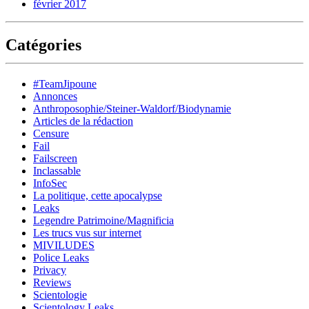
février 2017
Catégories
#TeamJipoune
Annonces
Anthroposophie/Steiner-Waldorf/Biodynamie
Articles de la rédaction
Censure
Fail
Failscreen
Inclassable
InfoSec
La politique, cette apocalypse
Leaks
Legendre Patrimoine/Magnificia
Les trucs vus sur internet
MIVILUDES
Police Leaks
Privacy
Reviews
Scientologie
Scientology Leaks