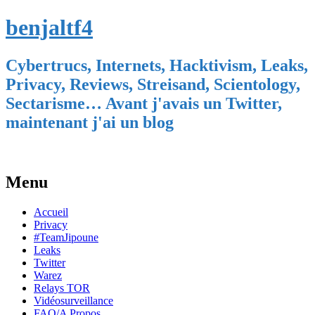
benjaltf4
Cybertrucs, Internets, Hacktivism, Leaks,
Privacy, Reviews, Streisand, Scientology,
Sectarisme… Avant j'avais un Twitter,
maintenant j'ai un blog
Menu
Skip
Accueil
to
Privacy
content
#TeamJipoune
Leaks
Twitter
Warez
Relays TOR
Vidéosurveillance
FAQ/A Propos