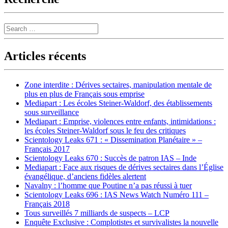
Search
Articles récents
Zone interdite : Dérives sectaires, manipulation mentale de
plus en plus de Français sous emprise
Mediapart : Les écoles Steiner-Waldorf, des établissements
sous surveillance
Mediapart : Emprise, violences entre enfants, intimidations :
les écoles Steiner-Waldorf sous le feu des critiques
Scientology Leaks 671 : « Dissemination Planétaire » –
Français 2017
Scientology Leaks 670 : Succès de patron IAS – Inde
Mediapart : Face aux risques de dérives sectaires dans l’Église
évangélique, d’anciens fidèles alertent
Navalny : l’homme que Poutine n’a pas réussi à tuer
Scientology Leaks 696 : IAS News Watch Numéro 111 –
Français 2018
Tous surveillés 7 milliards de suspects – LCP
Enquête Exclusive : Complotistes et survivalistes la nouvelle